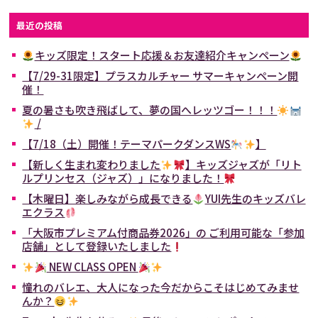
最近の投稿
キッズ限定！スタート応援＆お友達紹介キャンペーン
【7/29-31限定】プラスカルチャー サマーキャンペーン開
催！
夏の暑さも吹き飛ばして、夢の国へレッツゴー！！！
/
【7/18（土）開催！テーマパークダンスWS
】
【新しく生まれ変わりました
】キッズジャズが「リト
ルプリンセス（ジャズ）」になりました！
【木曜日】楽しみながら成長できる
YUI先生のキッズバレ
エクラス
「大阪市プレミアム付商品券2026」の ご利用可能な「参加
店舗」として登録いたしました
NEW CLASS OPEN
憧れのバレエ、大人になった今だからこそはじめてみませ
んか？