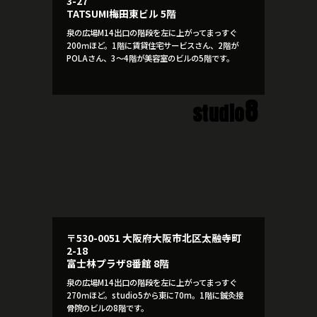
3-27
TATSUMI梅田東ビル 5階
泉の広場M14出口の階段を左に上がってまっすぐ
200ｍほど。1階に賃貸住宅サービスさん、2階が
POLAさん、3～4階が美容室のビルの5階です。
8
studio
〒530-0051 大阪府大阪市北区太融寺町
2-18
富士林プラザ8番館 8階
泉の広場M14出口の階段を左に上がってまっすぐ
270ｍほど。studio5から東に70m。1階に鍼灸接
骨院のビルの8階です。