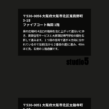
〒530-0056 大阪府大阪市北区兎我野町
3-18
ファイブコート梅田 1階
泉の広場M14出口の階段を左に上がって道沿いに歩
き、賃貸住宅サービスと大原簿記専門学校の間を右
折して進みます。１つ目の信号で道が４方向に分か
れているので左前(左から２番目の道)に進み、40m
ほど先、右側の１階店舗です。
5
studio
〒530-0051 大阪府大阪市北区太融寺町