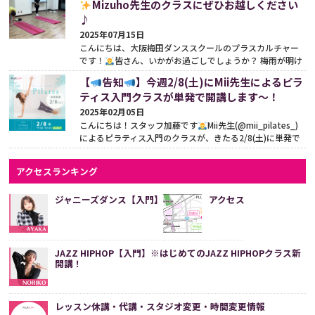
Mizuho先生のクラスにぜひお越しください
♪
2025年07月15日
こんにちは、大阪梅田ダンススクールのプラスカルチャー
です！
皆さん、いかがお過ごしでしょうか？ 梅雨が明け
て、いよいよ夏本番ですね
体を動かしたくなるこの...
続
【
告知
】今週2/8(土)にMii先生によるピラ
きをみる
ティス入門クラスが単発で開講します〜！
2025年02月05日
こんにちは！スタッフ加藤です
Mii先生(@mii_pilates_)
によるピラティス入門のクラスが、きたる2/8(土)に単発で
開講します！！ 「ダンスのためのピラティス入...
続きをみ
る
アクセスランキング
ジャニーズダンス【入門】
アクセス
JAZZ HIPHOP【入門】※はじめてのJAZZ HIPHOPクラス新
開講！
レッスン休講・代講・スタジオ変更・時間変更情報