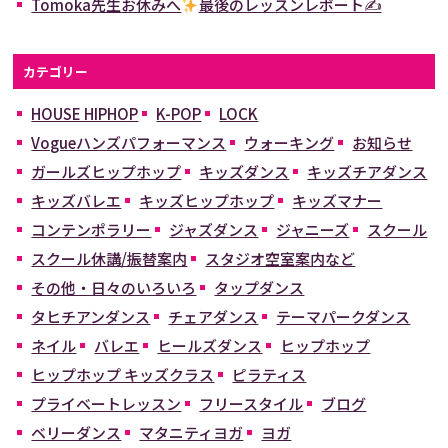
Tomoka先生お休みへ
最後のレッスンレポート✍
カテゴリー
HOUSE HIPHOP
K-POP
LOCK
Vogueハンズパフォーマンス
ウォーキング
お知らせ
ガールズヒップホップ
キッズダンス
キッズチアダンス
キッズバレエ
キッズヒップホップ
キッズマナー
コンテンポラリー
ジャズダンス
ジャニーズ
スクール
スクール休講/振替案内
スタジオ空室案内など
その他・日々のいろいろ
タップダンス
タヒチアンダンス
チェアダンス
テーマパークダンス
ネイル
バレエ
ヒールズダンス
ヒップホップ
ヒップホップ キッズクラス
ピラティス
プライベートレッスン
フリースタイル
ブログ
ベリーダンス
マタニティヨガ
ヨガ