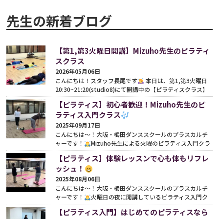
先生の新着ブログ
【第1,第3火曜日開講】Mizuho先生のピラティ
スクラス
2026年05月06日
こんにちは！スタッフ長尾です
本日は、第1,第3火曜日
20:30~21:20(studio8)にて開講中の【ピラティスクラス】
についてご紹介させていただきます
&nbs...
続きをみる
【ピラティス】初心者歓迎！Mizuho先生のピ
ラティス入門クラス
2025年09月17日
こんにちは〜！大阪・梅田ダンススクールのプラスカルチ
ャーです！
Mizuho先生による火曜のピラティス入門クラ
スを紹介します♪Mizuho先生のクラスは、初心者の方に...
【ピラティス】体験レッスンで心も体もリフレ
続きをみる
ッシュ！
2025年08月06日
こんにちは〜！大阪・梅田ダンススクールのプラスカルチ
ャーです！
火曜日の夜に開講しているピラティス入門ク
ラスをご紹介しますね♪このクラスを担当してくれてい...
続
【ピラティス入門】はじめてのピラティスなら
きをみる