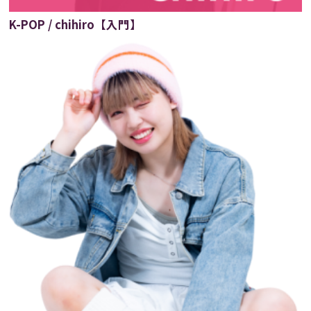
K-POP / chihiro【入門】