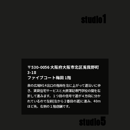
1
studio
〒530-0056 大阪府大阪市北区兎我野町
3-18
ファイブコート梅田 1階
泉の広場M14出口の階段を左に上がって道沿いに歩
き、賃貸住宅サービスと大原簿記専門学校の間を右
折して進みます。１つ目の信号で道が４方向に分か
れているので左前(左から２番目の道)に進み、40m
ほど先、右側の１階店舗です。
5
studio