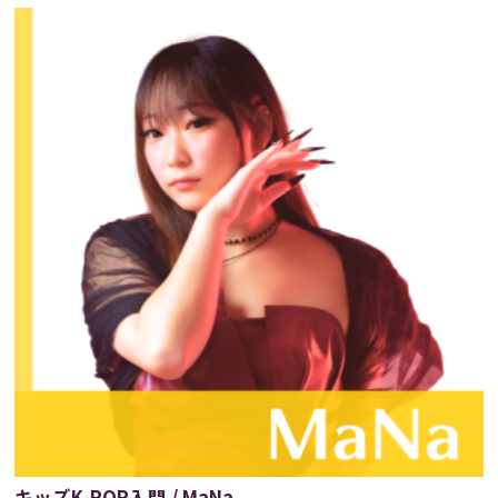
キッズK-POP入門 / MaNa