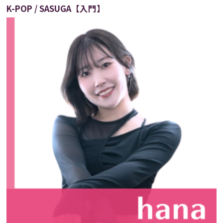
K-POP / SASUGA【入門】