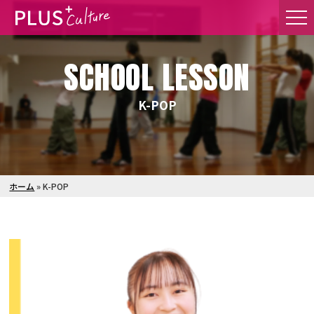
SCHOOL LESSON
K-POP
ホーム
»
K-POP