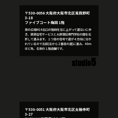
〒530-0056 大阪府大阪市北区兎我野町
3-18
ファイブコート梅田 1階
泉の広場M14出口の階段を左に上がって道沿いに歩
き、賃貸住宅サービスと大原簿記専門学校の間を右
折して進みます。１つ目の信号で道が４方向に分か
れているので左前(左から２番目の道)に進み、40m
ほど先、右側の１階店舗です。
5
studio
〒530-0051 大阪府大阪市北区太融寺町
3-27