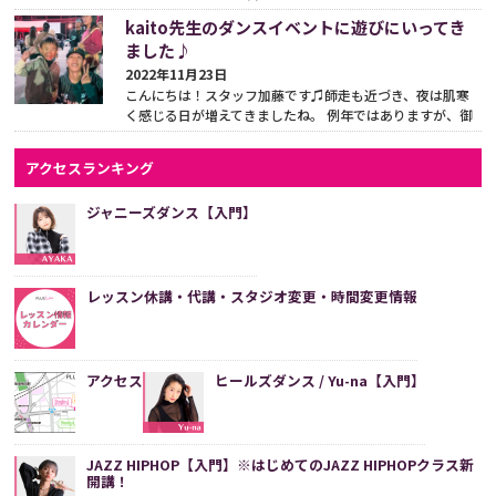
か？ 当スクールもそうですが、ダンススクールに通われ
kaito先生のダンスイベントに遊びにいってき
て...
続きをみる
ました♪
2022年11月23日
こんにちは！スタッフ加藤です♫師走も近づき、夜は肌寒
く感じる日が増えてきましたね。 例年ではありますが、御
堂筋のイルミネーションもライトアップがはじまって...
続き
をみる
アクセスランキング
ジャニーズダンス【入門】
レッスン休講・代講・スタジオ変更・時間変更情報
アクセス
ヒールズダンス / Yu-na【入門】
JAZZ HIPHOP【入門】※はじめてのJAZZ HIPHOPクラス新
開講！