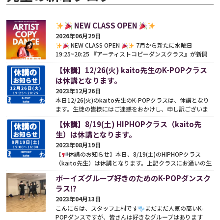
NEW CLASS OPEN
2026年06月29日
NEW CLASS OPEN
7月から新たに水曜日
19:25~20:25 『アーティストコピーダンスクラス』が新開
講となります
インストラクターは kaito先生
【休講】12/26(火) kaito先生のK-POPクラス
（@kaitofjt）...
続きをみる
は休講となります。
2023年12月26日
本日12/26(火)のkaito先生のK-POPクラスは、休講となり
ます。生徒の皆様にはご迷惑をおかけし、申し訳ございま
せん。どうぞよろしくお願いいたします
続きをみる
【休講】8/19(土) HIPHOPクラス（kaito先
生）は休講となります。
2023年08月19日
【
休講のお知らせ】本日、8/19(土)のHIPHOPクラス
（kaito先生）は休講となります。上記クラスにお通いの生
徒さまはお気をつけくださいませ
どうぞよろしくお願い
ボーイズグループ好きのためのK-POPダンスク
しま...
続きをみる
ラス⁉︎
2023年04月13日
こんにちは、スタッフ上村です
まだまだ人気の高いK-
POPダンスですが、皆さんは好きなグループはあります