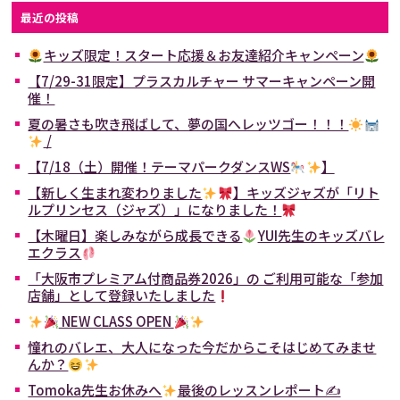
最近の投稿
キッズ限定！スタート応援＆お友達紹介キャンペーン
【7/29-31限定】プラスカルチャー サマーキャンペーン開
催！
夏の暑さも吹き飛ばして、夢の国へレッツゴー！！！
/
【7/18（土）開催！テーマパークダンスWS
】
【新しく生まれ変わりました
】キッズジャズが「リト
ルプリンセス（ジャズ）」になりました！
【木曜日】楽しみながら成長できる
YUI先生のキッズバレ
エクラス
「大阪市プレミアム付商品券2026」の ご利用可能な「参加
店舗」として登録いたしました
NEW CLASS OPEN
憧れのバレエ、大人になった今だからこそはじめてみませ
んか？
Tomoka先生お休みへ
最後のレッスンレポート✍