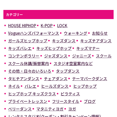
カテゴリー
HOUSE HIPHOP
K-POP
LOCK
Vogueハンズパフォーマンス
ウォーキング
お知らせ
ガールズヒップホップ
キッズダンス
キッズチアダンス
キッズバレエ
キッズヒップホップ
キッズマナー
コンテンポラリー
ジャズダンス
ジャニーズ
スクール
スクール休講/振替案内
スタジオ空室案内など
その他・日々のいろいろ
タップダンス
タヒチアンダンス
チェアダンス
テーマパークダンス
ネイル
バレエ
ヒールズダンス
ヒップホップ
ヒップホップ キッズクラス
ピラティス
プライベートレッスン
フリースタイル
ブログ
ベリーダンス
マタニティヨガ
ヨガ
レンタルスタジオ(クーポン・割引キャンペーン情報)