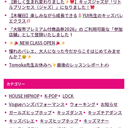
【新しく生まれ変わりました
】キッズジャズが「リト
ルプリンセス（ジャズ）」になりました！
【木曜日】楽しみながら成長できる
YUI先生のキッズバレ
エクラス
「大阪市プレミアム付商品券2026」の ご利用可能な「参加
店舗」として登録いたしました
NEW CLASS OPEN
憧れのバレエ、大人になった今だからこそはじめてみませ
んか？
Tomoka先生お休みへ
最後のレッスンレポート✍
カテゴリー
HOUSE HIPHOP
K-POP
LOCK
Vogueハンズパフォーマンス
ウォーキング
お知らせ
ガールズヒップホップ
キッズダンス
キッズチアダンス
キッズバレエ
キッズヒップホップ
キッズマナー