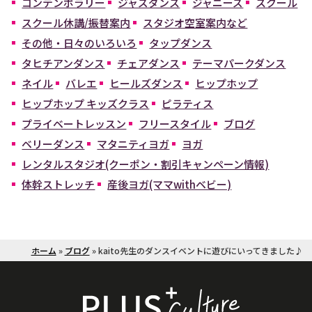
コンテンポラリー
ジャズダンス
ジャニーズ
スクール
スクール休講/振替案内
スタジオ空室案内など
その他・日々のいろいろ
タップダンス
タヒチアンダンス
チェアダンス
テーマパークダンス
ネイル
バレエ
ヒールズダンス
ヒップホップ
ヒップホップ キッズクラス
ピラティス
プライベートレッスン
フリースタイル
ブログ
ベリーダンス
マタニティヨガ
ヨガ
レンタルスタジオ(クーポン・割引キャンペーン情報)
体幹ストレッチ
産後ヨガ(ママwithベビー)
ホーム
»
ブログ
»
kaito先生のダンスイベントに遊びにいってきました♪