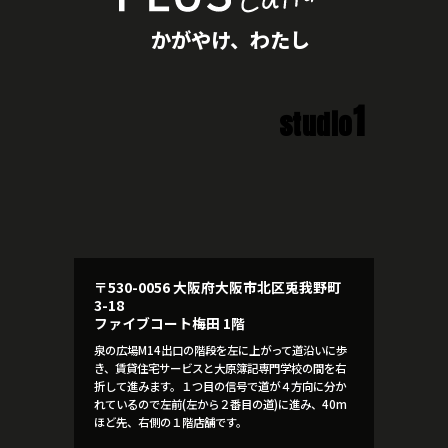
かがやけ、わたし
1
studio
〒530-0056 大阪府大阪市北区兎我野町
3-18
ファイブコート梅田 1階
泉の広場M14出口の階段を左に上がって道沿いに歩
き、賃貸住宅サービスと大原簿記専門学校の間を右
折して進みます。１つ目の信号で道が４方向に分か
れているので左前(左から２番目の道)に進み、40m
ほど先、右側の１階店舗です。