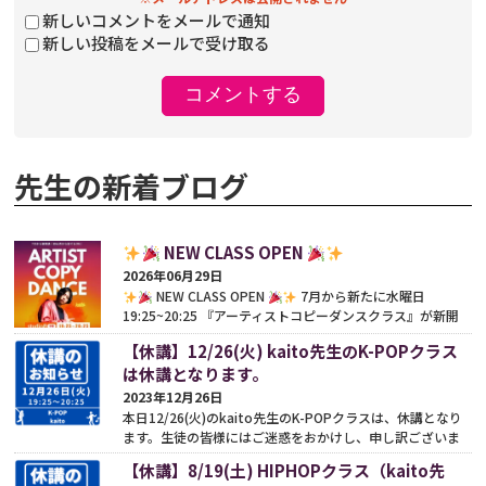
新しいコメントをメールで通知
新しい投稿をメールで受け取る
先生の新着ブログ
NEW CLASS OPEN
2026年06月29日
NEW CLASS OPEN
7月から新たに水曜日
19:25~20:25 『アーティストコピーダンスクラス』が新開
講となります
インストラクターは kaito先生
【休講】12/26(火) kaito先生のK-POPクラス
（@kaitofjt）...
続きをみる
は休講となります。
2023年12月26日
本日12/26(火)のkaito先生のK-POPクラスは、休講となり
ます。生徒の皆様にはご迷惑をおかけし、申し訳ございま
せん。どうぞよろしくお願いいたします
続きをみる
【休講】8/19(土) HIPHOPクラス（kaito先