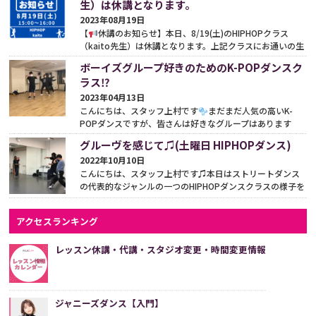
生）は休講となります。
2023年08月19日
【
休講のお知らせ】本日、8/19(土)のHIPHOPクラス
（kaito先生）は休講となります。上記クラスにお通いの生
徒さまはお気をつけくださいませ
どうぞよろしくお願い
ボーイズグループ好きのためのK-POPダンスク
しま...
続きをみる
ラス⁉︎
2023年04月13日
こんにちは、スタッフ上村です
まだまだ人気の高いK-
POPダンスですが、皆さんは好きなグループはあります
か？ 当スクールもそうですが、ダンススクールに通われ
グルーヴを感じて♫(土曜日 HIPHOPダンス)
て...
続きをみる
2022年10月10日
こんにちは、スタッフ上村です♫本日はストリートダンス
の代表的なジャンルの一つのHIPHOPダンスクラスの様子を
ご紹介いたします
【土曜日13:45-14:45 HIPH...
続きをみ
る
アクセスランキング
レッスン休講・代講・スタジオ変更・時間変更情報
ジャニーズダンス【入門】