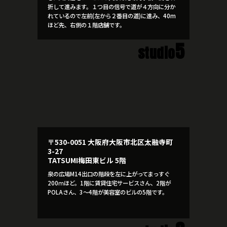
折して進みます。１つ目の信号で道が４方向に分か
れているので左前(左から２番目の道)に進み、40m
ほど先、右側の１階店舗です。
5
studio
〒530-0051 大阪府大阪市北区太融寺町
3-27
TATSUMI梅田東ビル 5階
泉の広場M14出口の階段を左に上がってまっすぐ
200ｍほど。1階に賃貸住宅サービスさん、2階が
POLAさん、3～4階が美容室のビルの5階です。