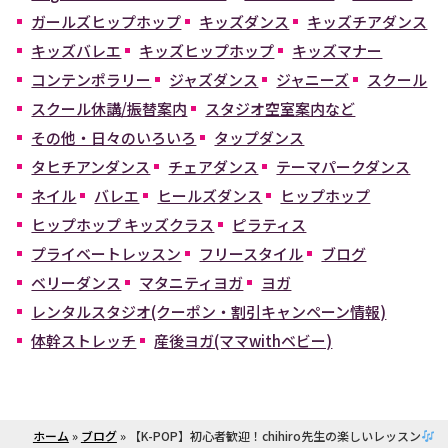
ガールズヒップホップ
キッズダンス
キッズチアダンス
キッズバレエ
キッズヒップホップ
キッズマナー
コンテンポラリー
ジャズダンス
ジャニーズ
スクール
スクール休講/振替案内
スタジオ空室案内など
その他・日々のいろいろ
タップダンス
タヒチアンダンス
チェアダンス
テーマパークダンス
ネイル
バレエ
ヒールズダンス
ヒップホップ
ヒップホップ キッズクラス
ピラティス
プライベートレッスン
フリースタイル
ブログ
ベリーダンス
マタニティヨガ
ヨガ
レンタルスタジオ(クーポン・割引キャンペーン情報)
体幹ストレッチ
産後ヨガ(ママwithベビー)
ホーム
»
ブログ
»
【K-POP】初心者歓迎！chihiro先生の楽しいレッスン