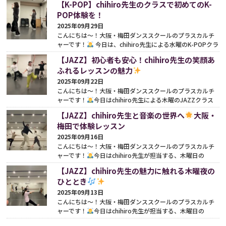
【K-POP】chihiro先生のクラスで初めてのK-
続きをみる
POP体験を！
2025年09月29日
こんにちは〜！大阪・梅田ダンススクールのプラスカルチ
ャーです！
今日は、chihiro先生による水曜のK-POPクラ
スをご紹介します♪このクラスは入門クラスなので、初...
続
【JAZZ】初心者も安心！chihiro先生の笑顔あ
きをみる
ふれるレッスンの魅力
2025年09月22日
こんにちは〜！大阪・梅田ダンススクールのプラスカルチ
ャーです！
今日はchihiro先生による木曜のJAZZクラス
をご紹介しますね♪JAZZって聞くと、どんなイメージを
【JAZZ】chihiro先生と音楽の世界へ
大阪・
お...
続きをみる
梅田で体験レッスン
2025年09月16日
こんにちは〜！大阪・梅田ダンススクールのプラスカルチ
ャーです！
今日はchihiro先生が担当する、木曜日の
JAZZクラスのご紹介です♪JAZZといえば、心躍るリズム
【JAZZ】chihiro先生の魅力に触れる木曜夜の
と自...
続きをみる
ひととき
2025年09月13日
こんにちは〜！大阪・梅田ダンススクールのプラスカルチ
ャーです！
今日はchihiro先生が担当する、木曜日の
JAZZクラスのご紹介です♪夜8時半から始まるこのクラス