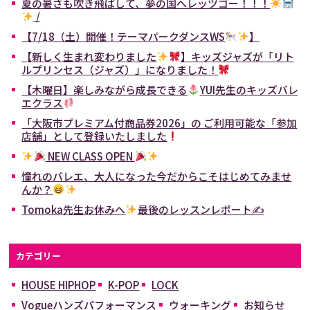
夏の暑さも吹き飛ばして、夢の国へレッツゴー！！！
/
【7/18（土）開催！テーマパークダンスWS
】
【新しく生まれ変わりました
】キッズジャズが「リト
ルプリンセス（ジャズ）」になりました！
【木曜日】楽しみながら成長できる
YUI先生のキッズバレ
エクラス
「大阪市プレミアム付商品券2026」の ご利用可能な「参加
店舗」として登録いたしました
NEW CLASS OPEN
憧れのバレエ、大人になった今だからこそはじめてみませ
んか？
Tomoka先生お休みへ
最後のレッスンレポート✍
カテゴリー
HOUSE HIPHOP
K-POP
LOCK
Vogueハンズパフォーマンス
ウォーキング
お知らせ