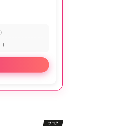
)
】)
ブログ