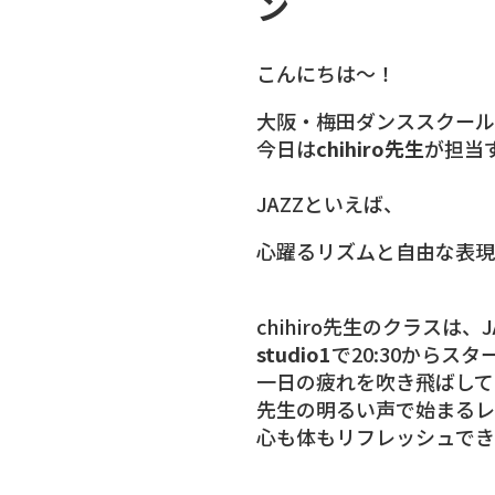
ン
こんにちは〜！
大阪・梅田ダンススクール
今日は
chihiro先生
が担当
JAZZといえば、
心躍るリズムと自由な表現
chihiro先生のクラスは
studio1
で20:30からス
一日の疲れを吹き飛ばして
先生の明るい声で始まるレ
心も体もリフレッシュでき