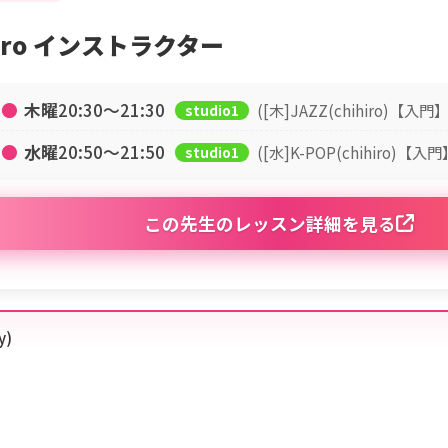
hiro インストラクター
●
木曜
20:30〜21:30
([木]JAZZ(chihiro)【入門】
studio1
●
水曜
20:50〜21:50
([水]K-POP(chihiro)【入門
studio1
この先生のレッスン詳細を見る
y)