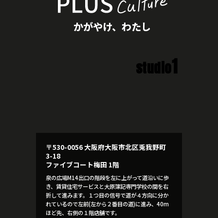
かがやけ、わたし
1
studio
〒530-0056 大阪府大阪市北区兎我野町
3-18
ファイブコート梅田 1階
泉の広場M14出口の階段を左に上がって道沿いに歩
き、賃貸住宅サービスと大原簿記専門学校の間を右
折して進みます。１つ目の信号で道が４方向に分か
れているので左前(左から２番目の道)に進み、40m
ほど先、右側の１階店舗です。