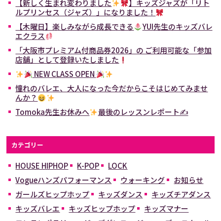
【新しく生まれ変わりました
】キッズジャズが「リト
ルプリンセス（ジャズ）」になりました！
【木曜日】楽しみながら成長できる
YUI先生のキッズバレ
エクラス
「大阪市プレミアム付商品券2026」の ご利用可能な「参加
店舗」として登録いたしました
NEW CLASS OPEN
憧れのバレエ、大人になった今だからこそはじめてみませ
んか？
Tomoka先生お休みへ
最後のレッスンレポート✍
カテゴリー
HOUSE HIPHOP
K-POP
LOCK
Vogueハンズパフォーマンス
ウォーキング
お知らせ
ガールズヒップホップ
キッズダンス
キッズチアダンス
キッズバレエ
キッズヒップホップ
キッズマナー