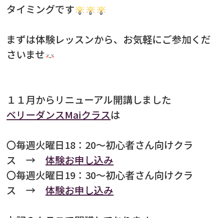
タイミングです
まずは体験レッスンから、お気軽にご参加くだ
さいませ
「
ベリーダンスの歴史と背景
」でお伝
１１月からリニューアル開講しました
えしたように、ベリーダンスには長い歴史
ベリーダンスMaiクラス
は
があり、多国で受け継がれてきたため様々
なスタイルが生まれました。
〇毎週火曜日18：20～初心者さん向けクラ
ス →
体験お申し込み
大きく分けると一般的にベリーダンス
〇毎週火曜日19：30～初心者さん向けクラ
と言われる
オリエンタルスタイル
、アメリ
ス
→
体験お申し込み
カ生まれの
トライバルスタイル
、２つの
スタイルに分けられます。