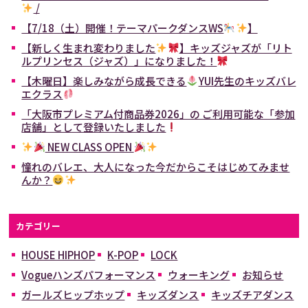
/
【7/18（土）開催！テーマパークダンスWS
】
【新しく生まれ変わりました
】キッズジャズが「リト
ルプリンセス（ジャズ）」になりました！
【木曜日】楽しみながら成長できる
YUI先生のキッズバレ
エクラス
「大阪市プレミアム付商品券2026」の ご利用可能な「参加
店舗」として登録いたしました
NEW CLASS OPEN
憧れのバレエ、大人になった今だからこそはじめてみませ
んか？
カテゴリー
HOUSE HIPHOP
K-POP
LOCK
Vogueハンズパフォーマンス
ウォーキング
お知らせ
ガールズヒップホップ
キッズダンス
キッズチアダンス