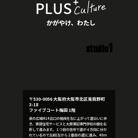
かがやけ、わたし
1
studio
〒530-0056 大阪府大阪市北区兎我野町
3-18
ファイブコート梅田 1階
泉の広場M14出口の階段を左に上がって道沿いに歩
き、賃貸住宅サービスと大原簿記専門学校の間を右
折して進みます。１つ目の信号で道が４方向に分か
れているので左前(左から２番目の道)に進み、40m