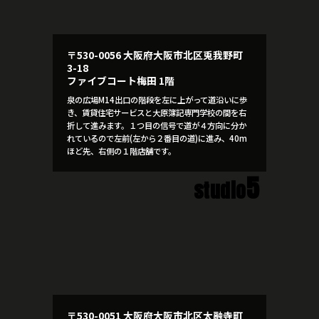
〒530-0056 大阪府大阪市北区兎我野町
3-18
ファイブコート梅田 1階
泉の広場M14出口の階段を左に上がって道沿いに歩
き、賃貸住宅サービスと大原簿記専門学校の間を右
折して進みます。１つ目の信号で道が４方向に分か
れているので左前(左から２番目の道)に進み、40m
ほど先、右側の１階店舗です。
5
studio
〒530-0051 大阪府大阪市北区太融寺町