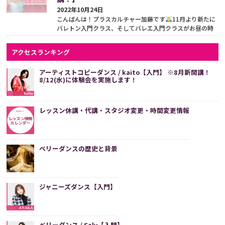
2022年10月24日
こんばんは！プラスカルチャー加藤です
11月より新たに
バレトン入門クラス、そしてバレエ入門クラスがお昼の時
間に登場します
11/16(水)は体験会（¥500）が実施さ...
続
きをみる
アクセスランキング
アーティストコピーダンス / kaito【入門】 ※8月新開講！
8/12(水)に体験会を実施します！
レッスン休講・代講・スタジオ変更・時間変更情報
ベリーダンスの歴史と背景
ジャニーズダンス【入門】
ベリーダンス / Saly【入門】