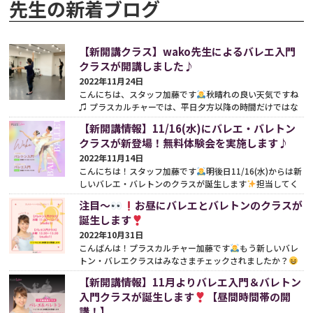
先生の新着ブログ
【新開講クラス】wako先生によるバレエ入門
クラスが開講しました♪
2022年11月24日
こんにちは、スタッフ加藤です
秋晴れの良い天気ですね
♫ プラスカルチャーでは、平日夕方以降の時間だけではな
く、土曜日や昼時間帯のレッスン拡充を試みるな...
続きをみ
【新開講情報】11/16(水)にバレエ・バレトン
る
クラスが新登場！無料体験会を実施します♪
2022年11月14日
こんにちは！スタッフ加藤です
明後日11/16(水)からは新
しいバレエ・バレトンのクラスが誕生します
担当してく
れるのはwako先生
バレエを習ったことのない方や...
続
注目〜
お昼にバレエとバレトンのクラスが
きをみる
誕生します
2022年10月31日
こんばんは！プラスカルチャー加藤です
もう新しいバレ
トン・バレエクラスはみなさまチェックされましたか？
11月より新しくお昼の時間にバレトン入門クラス、そし...
【新開講情報】11月よりバレエ入門＆バレトン
続きをみる
入門クラスが誕生します
【昼間時間帯の開
講！】