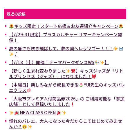
最近の投稿
キッズ限定！スタート応援＆お友達紹介キャンペーン
【7/29-31限定】プラスカルチャー サマーキャンペーン開
催！
夏の暑さも吹き飛ばして、夢の国へレッツゴー！！！
/
【7/18（土）開催！テーマパークダンスWS
】
【新しく生まれ変わりました
】キッズジャズが「リト
ルプリンセス（ジャズ）」になりました！
【木曜日】楽しみながら成長できる
YUI先生のキッズバレ
エクラス
「大阪市プレミアム付商品券2026」の ご利用可能な「参加
店舗」として登録いたしました
NEW CLASS OPEN
憧れのバレエ、大人になった今だからこそはじめてみませ
んか？