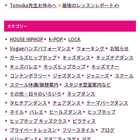
Tomoka先生お休みへ
最後のレッスンレポート✍
カテゴリー
HOUSE HIPHOP
K-POP
LOCK
Vogueハンズパフォーマンス
ウォーキング
お知らせ
ガールズヒップホップ
キッズダンス
キッズチアダンス
キッズバレエ
キッズヒップホップ
キッズマナー
コンテンポラリー
ジャズダンス
ジャニーズ
スクール
スクール休講/振替案内
スタジオ空室案内など
その他・日々のいろいろ
タップダンス
タヒチアンダンス
チェアダンス
テーマパークダンス
ネイル
バレエ
ヒールズダンス
ヒップホップ
ヒップホップ キッズクラス
ピラティス
プライベートレッスン
フリースタイル
ブログ
ベリーダンス
マタニティヨガ
ヨガ