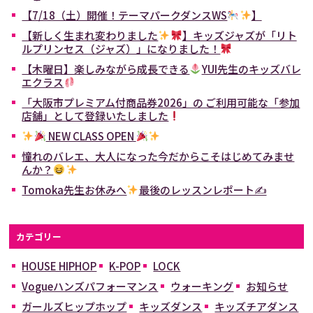
【7/18（土）開催！テーマパークダンスWS
】
【新しく生まれ変わりました
】キッズジャズが「リト
ルプリンセス（ジャズ）」になりました！
【木曜日】楽しみながら成長できる
YUI先生のキッズバレ
エクラス
「大阪市プレミアム付商品券2026」の ご利用可能な「参加
店舗」として登録いたしました
NEW CLASS OPEN
憧れのバレエ、大人になった今だからこそはじめてみませ
んか？
Tomoka先生お休みへ
最後のレッスンレポート✍
カテゴリー
HOUSE HIPHOP
K-POP
LOCK
Vogueハンズパフォーマンス
ウォーキング
お知らせ
ガールズヒップホップ
キッズダンス
キッズチアダンス