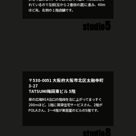
れているので左前(左から２番目の道)に進み、40m
ほど先、右側の１階店舗です。
5
studio
〒530-0051 大阪府大阪市北区太融寺町
3-27
TATSUMI梅田東ビル 5階
泉の広場M14出口の階段を左に上がってまっすぐ
200ｍほど。1階に賃貸住宅サービスさん、2階が
POLAさん、3～4階が美容室のビルの5階です。
8
studio