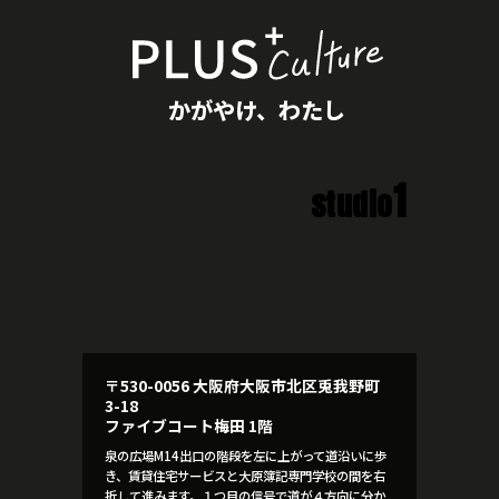
かがやけ、わたし
1
studio
〒530-0056 大阪府大阪市北区兎我野町
3-18
ファイブコート梅田 1階
泉の広場M14出口の階段を左に上がって道沿いに歩
き、賃貸住宅サービスと大原簿記専門学校の間を右
折して進みます。１つ目の信号で道が４方向に分か