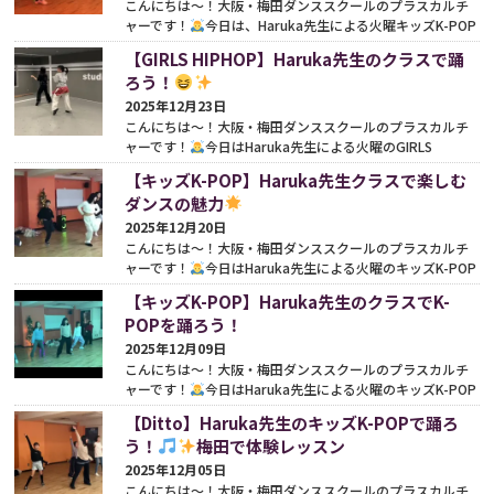
こんにちは〜！大阪・梅田ダンススクールのプラスカルチ
ャーです！
今日は、Haruka先生による火曜キッズK-POP
クラスの様子をお届けします♪今日は WE GO UP という...
【GIRLS HIPHOP】Haruka先生のクラスで踊
続きをみる
ろう！
2025年12月23日
こんにちは〜！大阪・梅田ダンススクールのプラスカルチ
ャーです！
今日はHaruka先生による火曜のGIRLS
HIPHOPクラスをご紹介したいと思います♪ 本日はA
【キッズK-POP】Haruka先生クラスで楽しむ
Nonsense...
続きをみる
ダンスの魅力
2025年12月20日
こんにちは〜！大阪・梅田ダンススクールのプラスカルチ
ャーです！
今日はHaruka先生による火曜のキッズK-POP
クラスをご紹介します♪
今回のレッスンでは、前回に
【キッズK-POP】Haruka先生のクラスでK-
引...
続きをみる
POPを踊ろう！
2025年12月09日
こんにちは〜！大阪・梅田ダンススクールのプラスカルチ
ャーです！
今日はHaruka先生による火曜のキッズK-POP
クラスをご紹介します♪ このクラスは、初心者向けの入...
【Ditto】Haruka先生のキッズK-POPで踊ろ
続きをみる
う！
梅田で体験レッスン
2025年12月05日
こんにちは〜！大阪・梅田ダンススクールのプラスカルチ