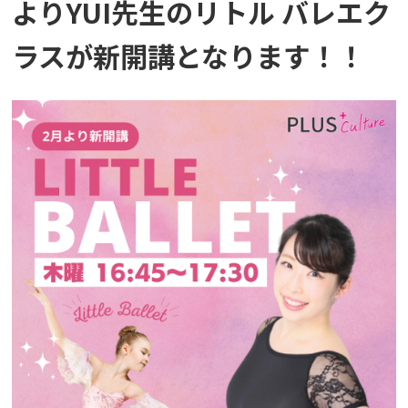
よりYUI先生のリトル バレエク
ラスが新開講となります！！