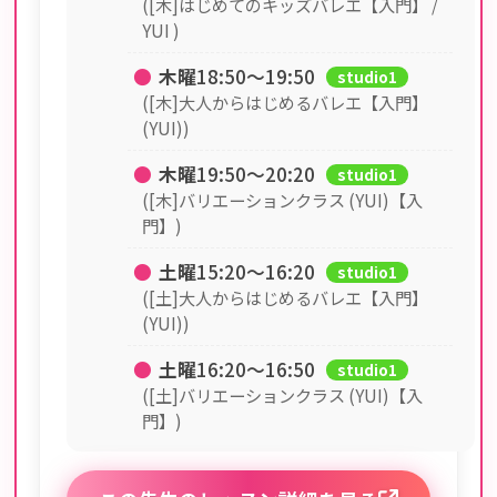
([木]はじめてのキッズバレエ【入門】 /
YUI )
●
木曜
18:50〜19:50
studio1
([木]大人からはじめるバレエ【入門】
(YUI))
●
木曜
19:50〜20:20
studio1
([木]バリエーションクラス (YUI)【入
門】)
●
土曜
15:20〜16:20
studio1
([土]大人からはじめるバレエ【入門】
(YUI))
●
土曜
16:20〜16:50
studio1
([土]バリエーションクラス (YUI)【入
門】)