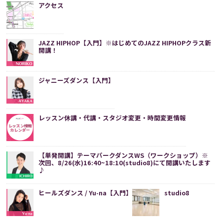
アクセス
JAZZ HIPHOP【入門】※はじめてのJAZZ HIPHOPクラス新
開講！
ジャニーズダンス【入門】
レッスン休講・代講・スタジオ変更・時間変更情報
【単発開講】テーマパークダンスWS（ワークショップ）※
次回、8/26(水)16:40~18:10(studio8)にて開講いたします
♪
ヒールズダンス / Yu-na【入門】
studio8