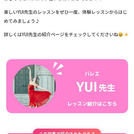
楽しいYUI先生のレッスンをぜひ一度、体験レッスンからはじ
めてみましょう♪
詳しくはYUI先生の紹介ページをチェックしてくださいね
この記事で紹介されたクラス