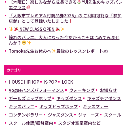
【木曜日】楽しみながら成長できる
YUI先生のキッズバレ
エクラス
「大阪市プレミアム付商品券2026」の ご利用可能な「参加
店舗」として登録いたしました
NEW CLASS OPEN
憧れのバレエ、大人になった今だからこそはじめてみませ
んか？
Tomoka先生お休みへ
最後のレッスンレポート✍
カテゴリー
HOUSE HIPHOP
K-POP
LOCK
Vogueハンズパフォーマンス
ウォーキング
お知らせ
ガールズヒップホップ
キッズダンス
キッズチアダンス
キッズバレエ
キッズヒップホップ
キッズマナー
コンテンポラリー
ジャズダンス
ジャニーズ
スクール
スクール休講/振替案内
スタジオ空室案内など