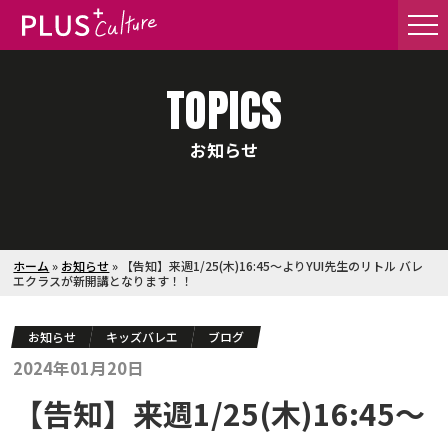
TOPICS
お知らせ
ホーム
»
お知らせ
»
【告知】来週1/25(木)16:45〜よりYUI先生のリトル バレ
エクラスが新開講となります！！
お知らせ
キッズバレエ
ブログ
2024年01月20日
【告知】来週1/25(木)16:45〜