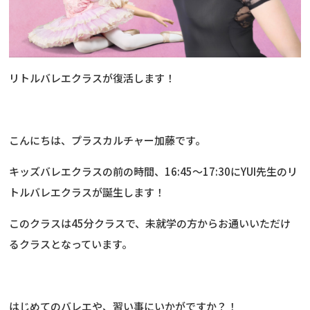
リトルバレエクラスが復活します！
こんにちは、プラスカルチャー加藤です。
キッズバレエクラスの前の時間、16:45〜17:30にYUI先生のリ
トルバレエクラスが誕生します！
このクラスは45分クラスで、未就学の方からお通いいただけ
るクラスとなっています。
はじめてのバレエや、習い事にいかがですか？！