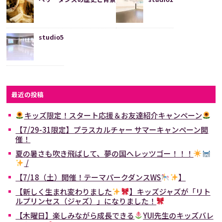
studio5
最近の投稿
キッズ限定！スタート応援＆お友達紹介キャンペーン
【7/29-31限定】プラスカルチャー サマーキャンペーン開
催！
夏の暑さも吹き飛ばして、夢の国へレッツゴー！！！
/
【7/18（土）開催！テーマパークダンスWS
】
【新しく生まれ変わりました
】キッズジャズが「リト
ルプリンセス（ジャズ）」になりました！
【木曜日】楽しみながら成長できる
YUI先生のキッズバレ