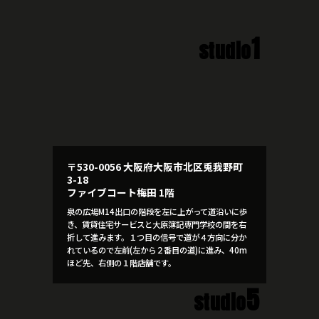
1
studio
〒530-0056 大阪府大阪市北区兎我野町
3-18
ファイブコート梅田 1階
泉の広場M14出口の階段を左に上がって道沿いに歩
き、賃貸住宅サービスと大原簿記専門学校の間を右
折して進みます。１つ目の信号で道が４方向に分か
れているので左前(左から２番目の道)に進み、40m
ほど先、右側の１階店舗です。
5
studio