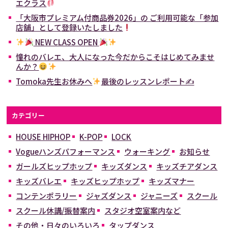
エクラス
「大阪市プレミアム付商品券2026」の ご利用可能な「参加
店舗」として登録いたしました
NEW CLASS OPEN
憧れのバレエ、大人になった今だからこそはじめてみませ
んか？
Tomoka先生お休みへ
最後のレッスンレポート✍
カテゴリー
HOUSE HIPHOP
K-POP
LOCK
Vogueハンズパフォーマンス
ウォーキング
お知らせ
ガールズヒップホップ
キッズダンス
キッズチアダンス
キッズバレエ
キッズヒップホップ
キッズマナー
コンテンポラリー
ジャズダンス
ジャニーズ
スクール
スクール休講/振替案内
スタジオ空室案内など
その他・日々のいろいろ
タップダンス