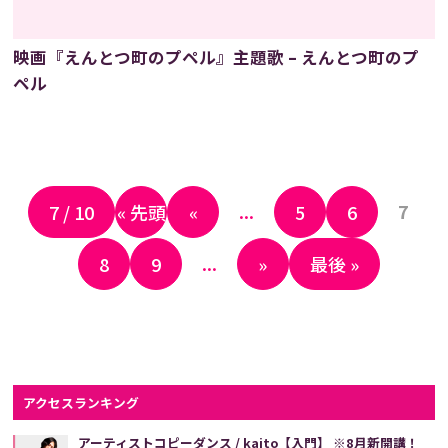
映画『えんとつ町のプペル』主題歌 – えんとつ町のプ
ペル
...
7
7 / 10
« 先頭
«
5
6
...
8
9
»
最後 »
アクセスランキング
アーティストコピーダンス / kaito【入門】 ※8月新開講！