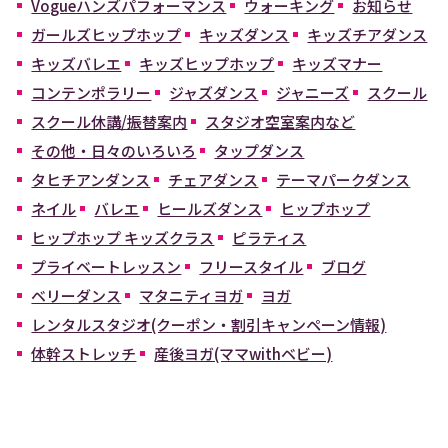
Vogueハンズパフォーマンス
ウォーキング
お知らせ
ガールズヒップホップ
キッズダンス
キッズチアダンス
キッズバレエ
キッズヒップホップ
キッズマナー
コンテンポラリー
ジャズダンス
ジャニーズ
スクール
スクール休講/振替案内
スタジオ空室案内など
その他・日々のいろいろ
タップダンス
タヒチアンダンス
チェアダンス
テーマパークダンス
ネイル
バレエ
ヒールズダンス
ヒップホップ
ヒップホップ キッズクラス
ピラティス
プライベートレッスン
フリースタイル
ブログ
ベリーダンス
マタニティヨガ
ヨガ
レンタルスタジオ(クーポン・割引キャンペーン情報)
体幹ストレッチ
産後ヨガ(ママwithベビー)