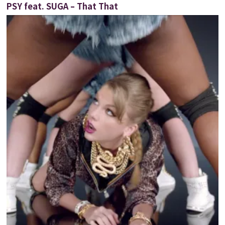
PSY feat. SUGA – That That