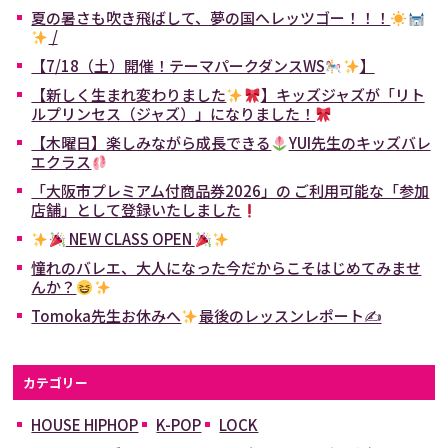
夏の暑さも吹き飛ばして、夢の国へレッツゴー！！！
/
【7/18（土）開催！テーマパークダンスWS
】
【新しく生まれ変わりました
】キッズジャズが「リト
ルプリンセス（ジャズ）」になりました！
【木曜日】楽しみながら成長できる
YUI先生のキッズバレ
エクラス
「大阪市プレミアム付商品券2026」の ご利用可能な「参加
店舗」として登録いたしました
NEW CLASS OPEN
憧れのバレエ、大人になった今だからこそはじめてみませ
んか？
Tomoka先生お休みへ
最後のレッスンレポート✍
カテゴリー
HOUSE HIPHOP
K-POP
LOCK