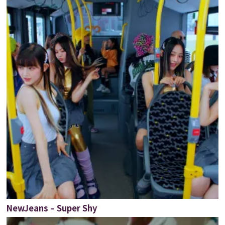
NewJeans – Super Shy