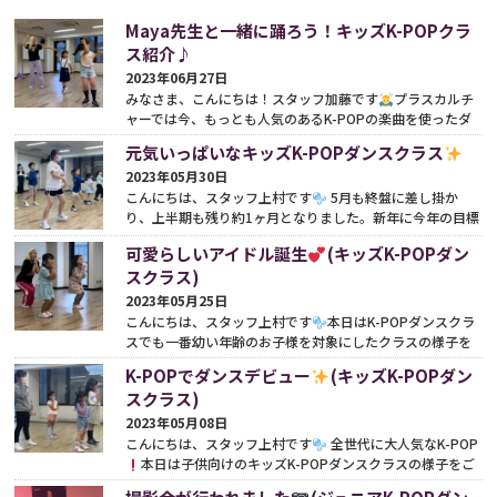
Maya先生と一緒に踊ろう！キッズK-POPクラ
ス紹介♪
2023年06月27日
みなさま、こんにちは！スタッフ加藤です
プラスカルチ
ャーでは今、もっとも人気のあるK-POPの楽曲を使ったダ
ンスを楽しめるクラスが多数開講されています
本日は...
元気いっぱいなキッズK-POPダンスクラス
続きをみる
2023年05月30日
こんにちは、スタッフ上村です
5月も終盤に差し掛か
り、上半期も残り約1ヶ月となりました。新年に今年の目標
を立てた方も多いかと思いますが、進捗はいかがです...
続き
可愛らしいアイドル誕生
(キッズK-POPダン
をみる
スクラス)
2023年05月25日
こんにちは、スタッフ上村です
本日はK-POPダンスクラ
スでも一番幼い年齢のお子様を対象にしたクラスの様子を
ご紹介いたします。 【木曜日16:15-17:00 リトルK-PO...
続
K-POPでダンスデビュー
(キッズK-POPダン
きをみる
スクラス)
2023年05月08日
こんにちは、スタッフ上村です
全世代に大人気なK-POP
本日は子供向けのキッズK-POPダンスクラスの様子をご
紹介いたします。 【月曜日17:15-18:15 キッズ...
続きをみる