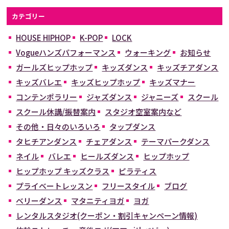
カテゴリー
HOUSE HIPHOP
K-POP
LOCK
Vogueハンズパフォーマンス
ウォーキング
お知らせ
ガールズヒップホップ
キッズダンス
キッズチアダンス
キッズバレエ
キッズヒップホップ
キッズマナー
コンテンポラリー
ジャズダンス
ジャニーズ
スクール
スクール休講/振替案内
スタジオ空室案内など
その他・日々のいろいろ
タップダンス
タヒチアンダンス
チェアダンス
テーマパークダンス
ネイル
バレエ
ヒールズダンス
ヒップホップ
ヒップホップ キッズクラス
ピラティス
プライベートレッスン
フリースタイル
ブログ
ベリーダンス
マタニティヨガ
ヨガ
レンタルスタジオ(クーポン・割引キャンペーン情報)