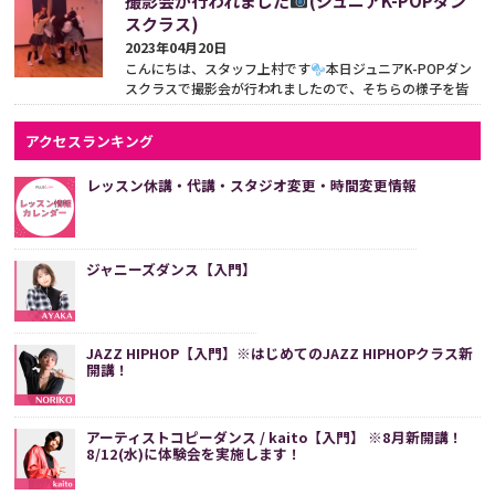
撮影会が行われました
(ジュニアK-POPダン
スクラス)
2023年04月20日
こんにちは、スタッフ上村です
本日ジュニアK-POPダン
スクラスで撮影会が行われましたので、そちらの様子を皆
様にお届いたします。 【木曜日17:15-18:15 ジュニア...
続き
をみる
アクセスランキング
レッスン休講・代講・スタジオ変更・時間変更情報
ジャニーズダンス【入門】
JAZZ HIPHOP【入門】※はじめてのJAZZ HIPHOPクラス新
開講！
アーティストコピーダンス / kaito【入門】 ※8月新開講！
8/12(水)に体験会を実施します！