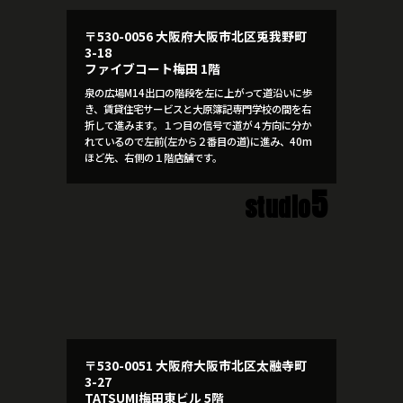
〒530-0056 大阪府大阪市北区兎我野町
3-18
ファイブコート梅田 1階
泉の広場M14出口の階段を左に上がって道沿いに歩
き、賃貸住宅サービスと大原簿記専門学校の間を右
折して進みます。１つ目の信号で道が４方向に分か
れているので左前(左から２番目の道)に進み、40m
ほど先、右側の１階店舗です。
5
studio
〒530-0051 大阪府大阪市北区太融寺町
3-27
TATSUMI梅田東ビル 5階