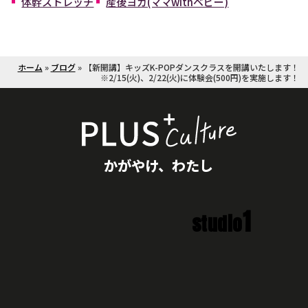
体幹ストレッチ
産後ヨガ(ママwithベビー)
ホーム
»
ブログ
»
【新開講】キッズK-POPダンスクラスを開講いたします！
※2/15(火)、2/22(火)に体験会(500円)を実施します！
かがやけ、わたし
1
studio