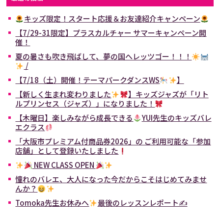
キッズ限定！スタート応援＆お友達紹介キャンペーン
【7/29-31限定】プラスカルチャー サマーキャンペーン開
催！
夏の暑さも吹き飛ばして、夢の国へレッツゴー！！！
/
【7/18（土）開催！テーマパークダンスWS
】
【新しく生まれ変わりました
】キッズジャズが「リト
ルプリンセス（ジャズ）」になりました！
【木曜日】楽しみながら成長できる
YUI先生のキッズバレ
エクラス
「大阪市プレミアム付商品券2026」の ご利用可能な「参加
店舗」として登録いたしました
NEW CLASS OPEN
憧れのバレエ、大人になった今だからこそはじめてみませ
んか？
Tomoka先生お休みへ
最後のレッスンレポート✍