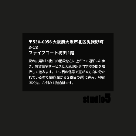
〒530-0056 大阪府大阪市北区兎我野町
3-18
ファイブコート梅田 1階
泉の広場M14出口の階段を左に上がって道沿いに歩
き、賃貸住宅サービスと大原簿記専門学校の間を右
折して進みます。１つ目の信号で道が４方向に分か
れているので左前(左から２番目の道)に進み、40m
ほど先、右側の１階店舗です。
5
studio