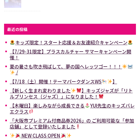
最近の投稿
キッズ限定！スタート応援＆お友達紹介キャンペーン
【7/29-31限定】プラスカルチャー サマーキャンペーン開
催！
夏の暑さも吹き飛ばして、夢の国へレッツゴー！！！
/
【7/18（土）開催！テーマパークダンスWS
】
【新しく生まれ変わりました
】キッズジャズが「リト
ルプリンセス（ジャズ）」になりました！
【木曜日】楽しみながら成長できる
YUI先生のキッズバレ
エクラス
「大阪市プレミアム付商品券2026」の ご利用可能な「参加
店舗」として登録いたしました
NEW CLASS OPEN