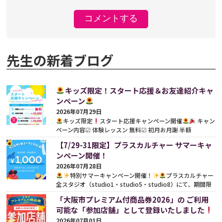
先生の新着ブログ
キッズ限定！スタート応援＆お友達紹介キャ
ンペーン
2026年07月29日
キッズ限定
スタート応援キャンペーン開催
キャン
ペーン内容☑︎ 体験レッスン 無料☑︎ 初月お月謝 半額
（¥3,850）※別途、事務手数料がかかります。さらに既存
【7/29-31限定】プラスカルチャー サマーキャ
の...
続きをみる
ンペーン開催！
2026年07月28日
特別サマーキャンペーン開催！
プラスカルチャー
全スタジオ（studio1・studio5・studio8）にて、期間限
定の特別サマーキャンペーンを開催いたします
期間中
「大阪市プレミアム付商品券2026」の ご利用
は...
続きをみる
可能な「参加店舗」として登録いたしました
2026年07月01日