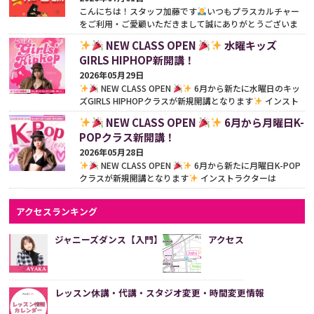
こんにちは！スタッフ加藤です
いつもプラスカルチャー
をご利用・ご愛顧いただきまして誠にありがとうございま
す
今年も嬉しいお知らせです！この度、プラスカ...
続き
NEW CLASS OPEN
水曜キッズ
をみる
GIRLS HIPHOP新開講！
2026年05月29日
NEW CLASS OPEN
6月から新たに水曜日のキッ
ズGIRLS HIPHOPクラスが新規開講となります
インスト
ラクターはHinanon先生（@nonnon__o0）
「女の子ら
NEW CLASS OPEN
6月から月曜日K-
し...
続きをみる
POPクラス新開講！
2026年05月28日
NEW CLASS OPEN
6月から新たに月曜日K-POP
クラスが新規開講となります
インストラクターは
Hinanon先生（@nonnon__o0）
憧れのアイドルに！楽
しく踊...
続きをみる
アクセスランキング
ジャニーズダンス【入門】
アクセス
レッスン休講・代講・スタジオ変更・時間変更情報