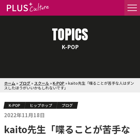
TOPICS
K-POP
ホーム
»
ブログ
»
スクール
»
K-POP
»
kaito先生「喋ることが苦手な人はダン
スしたほうがいいかもしれないです」
K-POP
ヒップホップ
ブログ
2022年11月18日
kaito先生「喋ることが苦手な