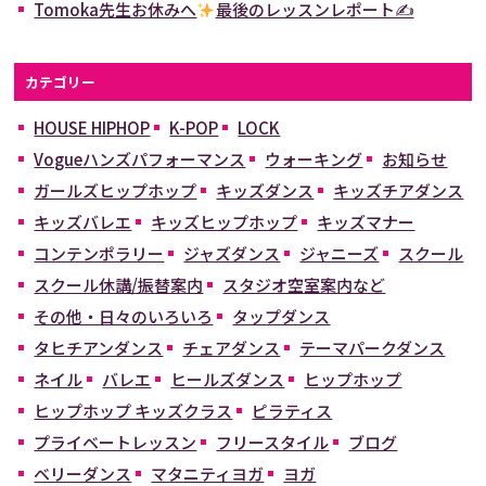
Tomoka先生お休みへ
最後のレッスンレポート✍
カテゴリー
HOUSE HIPHOP
K-POP
LOCK
Vogueハンズパフォーマンス
ウォーキング
お知らせ
ガールズヒップホップ
キッズダンス
キッズチアダンス
キッズバレエ
キッズヒップホップ
キッズマナー
コンテンポラリー
ジャズダンス
ジャニーズ
スクール
スクール休講/振替案内
スタジオ空室案内など
その他・日々のいろいろ
タップダンス
タヒチアンダンス
チェアダンス
テーマパークダンス
ネイル
バレエ
ヒールズダンス
ヒップホップ
ヒップホップ キッズクラス
ピラティス
プライベートレッスン
フリースタイル
ブログ
ベリーダンス
マタニティヨガ
ヨガ