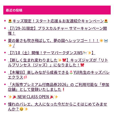
最近の投稿
キッズ限定！スタート応援＆お友達紹介キャンペーン
【7/29-31限定】プラスカルチャー サマーキャンペーン開
催！
夏の暑さも吹き飛ばして、夢の国へレッツゴー！！！
/
【7/18（土）開催！テーマパークダンスWS
】
【新しく生まれ変わりました
】キッズジャズが「リト
ルプリンセス（ジャズ）」になりました！
【木曜日】楽しみながら成長できる
YUI先生のキッズバレ
エクラス
「大阪市プレミアム付商品券2026」の ご利用可能な「参加
店舗」として登録いたしました
NEW CLASS OPEN
憧れのバレエ、大人になった今だからこそはじめてみませ
んか？