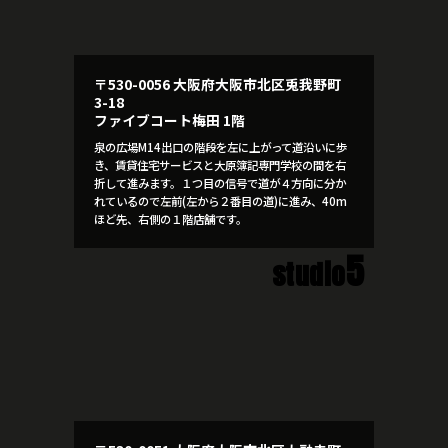
〒530-0056 大阪府大阪市北区兎我野町
3-18
ファイブコート梅田 1階
泉の広場M14出口の階段を左に上がって道沿いに歩
き、賃貸住宅サービスと大原簿記専門学校の間を右
折して進みます。１つ目の信号で道が４方向に分か
れているので左前(左から２番目の道)に進み、40m
ほど先、右側の１階店舗です。
5
studio