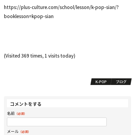
https://plus-culture.com/school/lesson/k-pop-sian/?
booklesson=kpop-sian
(Visited 369 times, 1 visits today)
K-POP
ブログ
コメントをする
名前
（必須）
メール
（必須）