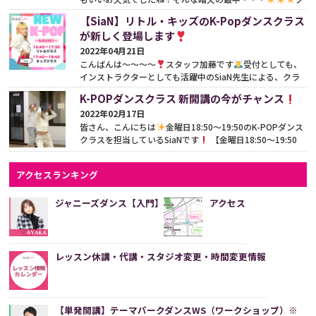
ラスカルチャーでK-POPのクラスをご担当いただいており
【SiaN】リトル・キッズのK-Popダンスクラス
ま...
続きをみる
が新しく登場します
2022年04月21日
こんばんは〜〜〜〜
スタッフ加藤です
受付としても、
インストラクターとしても活躍中のSiaN先生による、クラ
スが新しく2つ登場します
SiaN先生によるリトルク...
続
K-POPダンスクラス 新開講の今がチャンス
きをみる
2022年02月17日
皆さん、こんにちは
金曜日18:50〜19:50のK-POPダンス
クラスを担当しているSiaNです
【金曜日18:50〜19:50
K-POP 入門クラス studio8】☆インストラクター SiaN...
続
きをみる
アクセスランキング
ジャニーズダンス【入門】
アクセス
レッスン休講・代講・スタジオ変更・時間変更情報
【単発開講】テーマパークダンスWS（ワークショップ）※