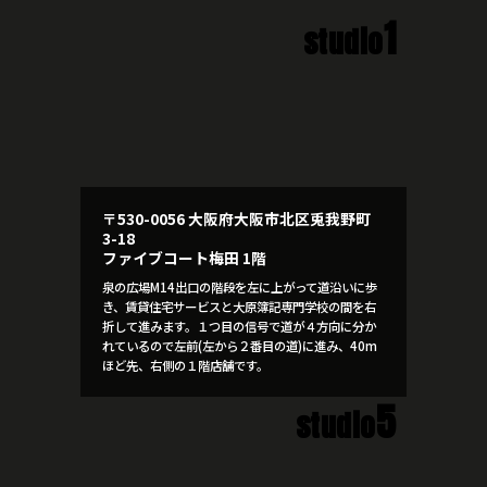
1
studio
〒530-0056 大阪府大阪市北区兎我野町
3-18
ファイブコート梅田 1階
泉の広場M14出口の階段を左に上がって道沿いに歩
き、賃貸住宅サービスと大原簿記専門学校の間を右
折して進みます。１つ目の信号で道が４方向に分か
れているので左前(左から２番目の道)に進み、40m
ほど先、右側の１階店舗です。
5
studio