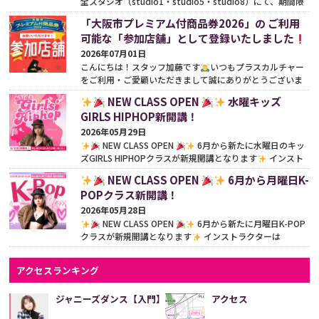
全スタジオ（studio1・studio5・studio8）にて、期間限
定の特別サマーキャンペーンを開催いたします
期間中
「大阪市プレミアム付商品券2026」の ご利用
は...
続きをみる
可能な「参加店舗」として登録いたしました
2026年07月01日
こんにちは！スタッフ加藤です
いつもプラスカルチャー
をご利用・ご愛顧いただきまして誠にありがとうございま
す
今年も嬉しいお知らせです！この度、プラスカ...
続き
NEW CLASS OPEN
水曜キッズ
をみる
GIRLS HIPHOP新開講！
2026年05月29日
NEW CLASS OPEN
6月から新たに水曜日のキッ
ズGIRLS HIPHOPクラスが新規開講となります
インスト
ラクターはHinanon先生（@nonnon__o0）
「女の子ら
NEW CLASS OPEN
6月から月曜日K-
し...
続きをみる
POPクラス新開講！
2026年05月28日
NEW CLASS OPEN
6月から新たに月曜日K-POP
クラスが新規開講となります
インストラクターは
Hinanon先生（@nonnon__o0）
憧れのアイドルに！楽
しく踊...
続きをみる
アクセスランキング
ジャニーズダンス【入門】
アクセス