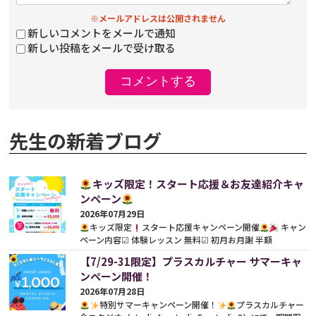
※メールアドレスは公開されません
新しいコメントをメールで通知
新しい投稿をメールで受け取る
先生の新着ブログ
キッズ限定！スタート応援＆お友達紹介キャ
ンペーン
2026年07月29日
キッズ限定
スタート応援キャンペーン開催
キャン
ペーン内容☑︎ 体験レッスン 無料☑︎ 初月お月謝 半額
（¥3,850）※別途、事務手数料がかかります。さらに既存
【7/29-31限定】プラスカルチャー サマーキャ
の...
続きをみる
ンペーン開催！
2026年07月28日
特別サマーキャンペーン開催！
プラスカルチャー