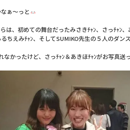
かなぁ～っと
からは、初めての舞台だったみさきﾁｬﾝ、さっﾁｬﾝ、
るちえみﾁｬﾝ、そしてSUMIKO先生の５人のダン
れなかったけど、さっﾁｬﾝ＆あきほﾁｬﾝがお写真送