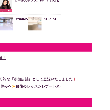
ヒールズダンス / Yu-na【入門】
studio5
studio1
催！
用可能な「参加店舗」として登録いたしました
お休みへ
最後のレッスンレポート✍