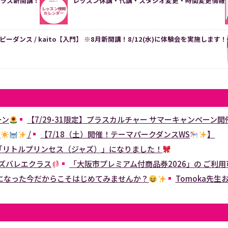
Pクラス新開講！
レッスン休講・代講・スタジオ変更・時間変更情報
ーダンス / kaito【入門】 ※8月新開講！8/12(水)に体験会を実施します！
ーン
【7/29-31限定】プラスカルチャー サマーキャンペーン開
！
/
【7/18（土）開催！テーマパークダンスWS
】
「リトルプリンセス（ジャズ）」になりました！
ッズバレエクラス
「大阪市プレミアム付商品券2026」の ご利
になった今だからこそはじめてみませんか？
Tomoka先生