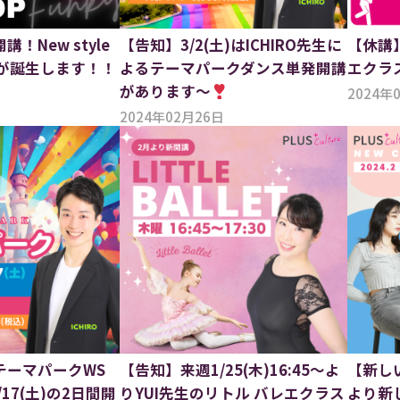
！New style
【告知】3/2(土)はICHIRO先生に
【休講】
スが誕生します！！
よるテーマパークダンス単発開講
エクラ
があります〜
2024年
2024年02月26日
テーマパークWS
【告知】来週1/25(木)16:45〜よ
【新し
/17(土)の2日間開
りYUI先生のリトル バレエクラス
より新