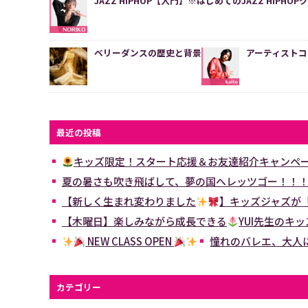
JAZZ HIPHOP【入門】※はじめてのJAZZ HIPHO
ベリーダンスの歴史と背景
アーティストコピ
最近の投稿
キッズ限定！スタート応援＆お友達紹介キャンペ
夏の暑さも吹き飛ばして、夢の国へレッツゴー！！
【新しく生まれ変わりました
】キッズジャズが
【木曜日】楽しみながら成長できる
YUI先生のキ
NEW CLASS OPEN
憧れのバレエ、大人
カテゴリー