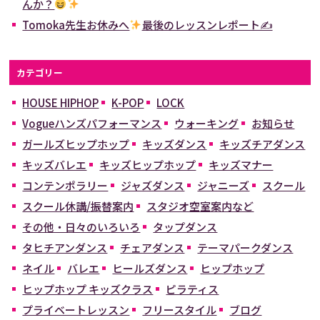
んか？
Tomoka先生お休みへ
最後のレッスンレポート✍
カテゴリー
HOUSE HIPHOP
K-POP
LOCK
Vogueハンズパフォーマンス
ウォーキング
お知らせ
ガールズヒップホップ
キッズダンス
キッズチアダンス
キッズバレエ
キッズヒップホップ
キッズマナー
コンテンポラリー
ジャズダンス
ジャニーズ
スクール
スクール休講/振替案内
スタジオ空室案内など
その他・日々のいろいろ
タップダンス
タヒチアンダンス
チェアダンス
テーマパークダンス
ネイル
バレエ
ヒールズダンス
ヒップホップ
ヒップホップ キッズクラス
ピラティス
プライベートレッスン
フリースタイル
ブログ