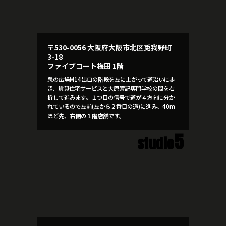
〒530-0056 大阪府大阪市北区兎我野町
3-18
ファイブコート梅田 1階
泉の広場M14出口の階段を左に上がって道沿いに歩
き、賃貸住宅サービスと大原簿記専門学校の間を右
折して進みます。１つ目の信号で道が４方向に分か
れているので左前(左から２番目の道)に進み、40m
ほど先、右側の１階店舗です。
5
studio