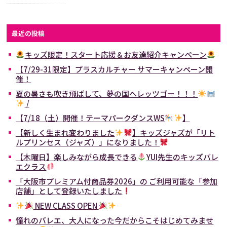
最近の投稿
キッズ限定！スタート応援＆お友達紹介キャンペーン
【7/29-31限定】プラスカルチャー サマーキャンペーン開
催！
夏の暑さも吹き飛ばして、夢の国へレッツゴー！！！
/
【7/18（土）開催！テーマパークダンスWS
】
【新しく生まれ変わりました
】キッズジャズが「リト
ルプリンセス（ジャズ）」になりました！
【木曜日】楽しみながら成長できる
YUI先生のキッズバレ
エクラス
「大阪市プレミアム付商品券2026」の ご利用可能な「参加
店舗」として登録いたしました
NEW CLASS OPEN
憧れのバレエ、大人になった今だからこそはじめてみませ