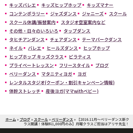
キッズバレエ
キッズヒップホップ
キッズマナー
コンテンポラリー
ジャズダンス
ジャニーズ
スクール
スクール休講/振替案内
スタジオ空室案内など
その他・日々のいろいろ
タップダンス
タヒチアンダンス
チェアダンス
テーマパークダンス
ネイル
バレエ
ヒールズダンス
ヒップホップ
ヒップホップ キッズクラス
ピラティス
プライベートレッスン
フリースタイル
ブログ
ベリーダンス
マタニティヨガ
ヨガ
レンタルスタジオ(クーポン・割引キャンペーン情報)
体幹ストレッチ
産後ヨガ(ママwithベビー)
ホーム
»
ブログ
»
スクール
»
ベリーダンス
»
【2016.11月～ベリーダンス新ク
ラス開講！体験料1,000円のみ】月曜クラスご担当はアリサ先生！