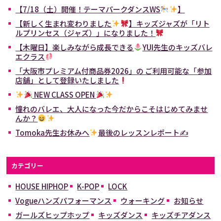
【7/18（土）開催！テーマパークダンスWS
】
【新しく生まれ変わりました
】キッズジャズが「リト
ルプリンセス（ジャズ）」になりました！
【木曜日】楽しみながら成長できる
YUI先生のキッズバレ
エクラス
「大阪市プレミアム付商品券2026」の ご利用可能な「参加
店舗」として登録いたしました
NEW CLASS OPEN
憧れのバレエ、大人になった今だからこそはじめてみませ
んか？
Tomoka先生お休みへ
最後のレッスンレポート✍
カテゴリー
HOUSE HIPHOP
K-POP
LOCK
Vogueハンズパフォーマンス
ウォーキング
お知らせ
ガールズヒップホップ
キッズダンス
キッズチアダンス