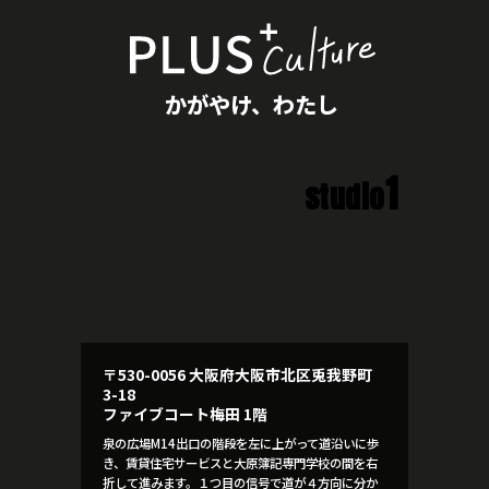
かがやけ、わたし
1
studio
〒530-0056 大阪府大阪市北区兎我野町
3-18
ファイブコート梅田 1階
泉の広場M14出口の階段を左に上がって道沿いに歩
き、賃貸住宅サービスと大原簿記専門学校の間を右
折して進みます。１つ目の信号で道が４方向に分か