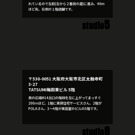
れているので左前(左から２番目の道)に進み、40m
ほど先、右側の１階店舗です。
5
studio
〒530-0051 大阪府大阪市北区太融寺町
3-27
TATSUMI梅田東ビル 5階
泉の広場M14出口の階段を左に上がってまっすぐ
200ｍほど。1階に賃貸住宅サービスさん、2階が
POLAさん、3～4階が美容室のビルの5階です。
8
studio