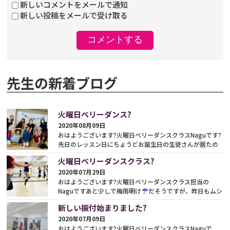
新しいコメントをメールで通知
新しい投稿をメールで受け取る
先生の新着ブログ
火曜日ベリーダンス?
2020年08月09日
おはようございます?火曜日ベリーダンスクラスNaguです?
先日のレッスン日にちょうどお誕生日の生徒さんが居たの
でレッスン前にお祝い?ダンスタイム??かかわいい
?お
火曜日ベリーダンスクラス?
め...
続きをみる
2020年07月29日
おはようございます?火曜日ベリーダンスクラス担当の
Naguですあと少しで梅雨明け
だそうですが、昨日もムシ
ムシ暑かったですね?昨日は体験レッスンにお越し下さりあ
新しい振付始まりました?
り...
続きをみる
2020年07月09日
おはようございます?火曜日ベリーダンスクラスNaguで