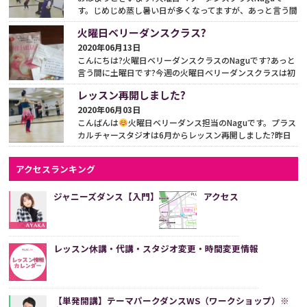
す。じめじめ蒸し暑い日が多くなってますが、あっと言う間
に7月ですね?7月から復帰された生徒さんに会えて嬉しか
火曜日ベリーダンスクラス?
っ...
続きをみる
2020年06月13日
こんにちは?火曜日ベリーダンスクラスのNaguです?あっと
言う間に土曜日です?今週の火曜日ベリーダンスクラスは初
級クラスに新しいメンバーをお迎えして新しい振付に入り...
レッスン再開しました?
続きをみる
2020年06月03日
こんばんは
火曜日ベリーダンス担当のNaguです。プラス
カルチャースタジオは6月からレッスン再開しました?昨日
は再開後の初レッスンでした?生徒さん達に久々に会えて
嬉...
続きをみる
アクセスランキング
ジャニーズダンス【入門】
アクセス
レッスン休講・代講・スタジオ変更・時間変更情報
【単発開講】テーマパークダンスWS（ワークショップ）※