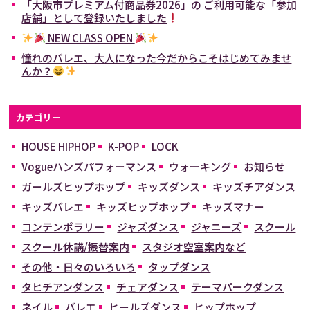
「大阪市プレミアム付商品券2026」の ご利用可能な「参加
店舗」として登録いたしました
NEW CLASS OPEN
憧れのバレエ、大人になった今だからこそはじめてみませ
んか？
カテゴリー
HOUSE HIPHOP
K-POP
LOCK
Vogueハンズパフォーマンス
ウォーキング
お知らせ
ガールズヒップホップ
キッズダンス
キッズチアダンス
キッズバレエ
キッズヒップホップ
キッズマナー
コンテンポラリー
ジャズダンス
ジャニーズ
スクール
スクール休講/振替案内
スタジオ空室案内など
その他・日々のいろいろ
タップダンス
タヒチアンダンス
チェアダンス
テーマパークダンス
ネイル
バレエ
ヒールズダンス
ヒップホップ