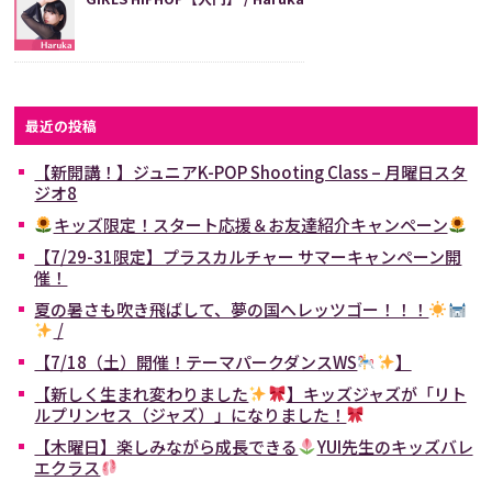
最近の投稿
【新開講！】ジュニアK-POP Shooting Class – 月曜日スタ
ジオ8
キッズ限定！スタート応援＆お友達紹介キャンペーン
【7/29-31限定】プラスカルチャー サマーキャンペーン開
催！
夏の暑さも吹き飛ばして、夢の国へレッツゴー！！！
/
【7/18（土）開催！テーマパークダンスWS
】
【新しく生まれ変わりました
】キッズジャズが「リト
ルプリンセス（ジャズ）」になりました！
【木曜日】楽しみながら成長できる
YUI先生のキッズバレ
エクラス