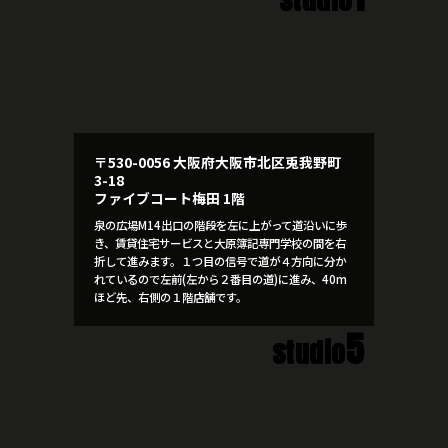
〒530-0056 大阪府大阪市北区兎我野町
3-18
ファイブコート梅田 1階
泉の広場M14出口の階段を左に上がって道沿いに歩
き、賃貸住宅サービスと大原簿記専門学校の間を右
折して進みます。１つ目の信号で道が４方向に分か
れているので左前(左から２番目の道)に進み、40m
ほど先、右側の１階店舗です。
5
studio