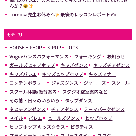
んか？
Tomoka先生お休みへ
最後のレッスンレポート✍
カテゴリー
HOUSE HIPHOP
K-POP
LOCK
Vogueハンズパフォーマンス
ウォーキング
お知らせ
ガールズヒップホップ
キッズダンス
キッズチアダンス
キッズバレエ
キッズヒップホップ
キッズマナー
コンテンポラリー
ジャズダンス
ジャニーズ
スクール
スクール休講/振替案内
スタジオ空室案内など
その他・日々のいろいろ
タップダンス
タヒチアンダンス
チェアダンス
テーマパークダンス
ネイル
バレエ
ヒールズダンス
ヒップホップ
ヒップホップ キッズクラス
ピラティス
プライベートレッスン
フリースタイル
ブログ