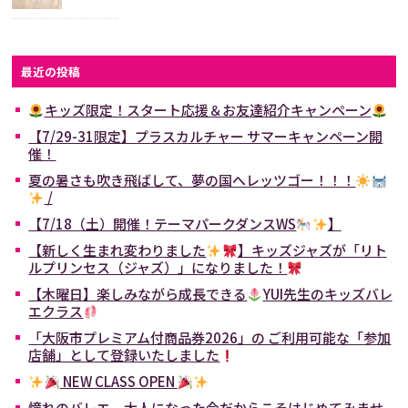
最近の投稿
キッズ限定！スタート応援＆お友達紹介キャンペーン
【7/29-31限定】プラスカルチャー サマーキャンペーン開
催！
夏の暑さも吹き飛ばして、夢の国へレッツゴー！！！
/
【7/18（土）開催！テーマパークダンスWS
】
【新しく生まれ変わりました
】キッズジャズが「リト
ルプリンセス（ジャズ）」になりました！
【木曜日】楽しみながら成長できる
YUI先生のキッズバレ
エクラス
「大阪市プレミアム付商品券2026」の ご利用可能な「参加
店舗」として登録いたしました
NEW CLASS OPEN
憧れのバレエ、大人になった今だからこそはじめてみませ