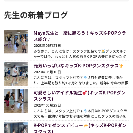
先生の新着ブログ
Maya先生と一緒に踊ろう！キッズK-POPクラ
ス紹介♪
2023年06月27日
みなさま、こんにちは！スタッフ加藤です
プラスカルチ
ャーでは今、もっとも人気のあるK-POPの楽曲を使ったダ
ンスを楽しめるクラスが多数開講されています
本日は...
元気いっぱいなキッズK-POPダンスクラス
続きをみる
2023年05月30日
こんにちは、スタッフ上村です
5月も終盤に差し掛か
り、上半期も残り約1ヶ月となりました。新年に今年の目標
を立てた方も多いかと思いますが、進捗はいかがです...
続き
可愛らしいアイドル誕生
(キッズK-POPダン
をみる
スクラス)
2023年05月25日
こんにちは、スタッフ上村です
本日はK-POPダンスクラ
スでも一番幼い年齢のお子様を対象にしたクラスの様子を
ご紹介いたします。 【木曜日16:15-17:00 リトルK-PO...
続
K-POPでダンスデビュー
(キッズK-POPダン
きをみる
スクラス)