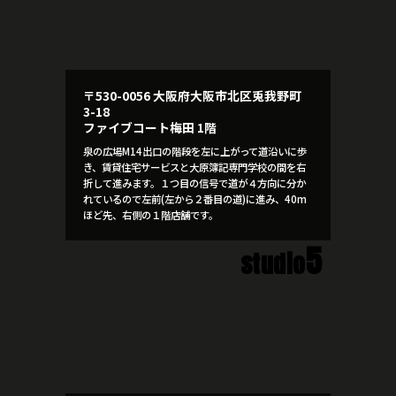
〒530-0056 大阪府大阪市北区兎我野町
3-18
ファイブコート梅田 1階
泉の広場M14出口の階段を左に上がって道沿いに歩
き、賃貸住宅サービスと大原簿記専門学校の間を右
折して進みます。１つ目の信号で道が４方向に分か
れているので左前(左から２番目の道)に進み、40m
ほど先、右側の１階店舗です。
5
studio