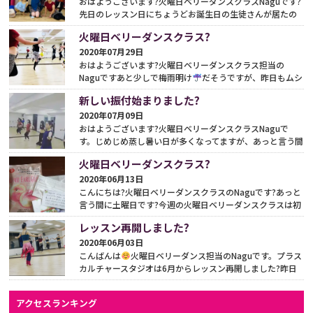
おはようございます?火曜日ベリーダンスクラスNaguです?
先日のレッスン日にちょうどお誕生日の生徒さんが居たの
でレッスン前にお祝い?ダンスタイム??かかわいい
?お
火曜日ベリーダンスクラス?
め...
続きをみる
2020年07月29日
おはようございます?火曜日ベリーダンスクラス担当の
Naguですあと少しで梅雨明け
だそうですが、昨日もムシ
ムシ暑かったですね?昨日は体験レッスンにお越し下さりあ
新しい振付始まりました?
り...
続きをみる
2020年07月09日
おはようございます?火曜日ベリーダンスクラスNaguで
す。じめじめ蒸し暑い日が多くなってますが、あっと言う間
に7月ですね?7月から復帰された生徒さんに会えて嬉しか
火曜日ベリーダンスクラス?
っ...
続きをみる
2020年06月13日
こんにちは?火曜日ベリーダンスクラスのNaguです?あっと
言う間に土曜日です?今週の火曜日ベリーダンスクラスは初
級クラスに新しいメンバーをお迎えして新しい振付に入り...
レッスン再開しました?
続きをみる
2020年06月03日
こんばんは
火曜日ベリーダンス担当のNaguです。プラス
カルチャースタジオは6月からレッスン再開しました?昨日
は再開後の初レッスンでした?生徒さん達に久々に会えて
嬉...
続きをみる
アクセスランキング