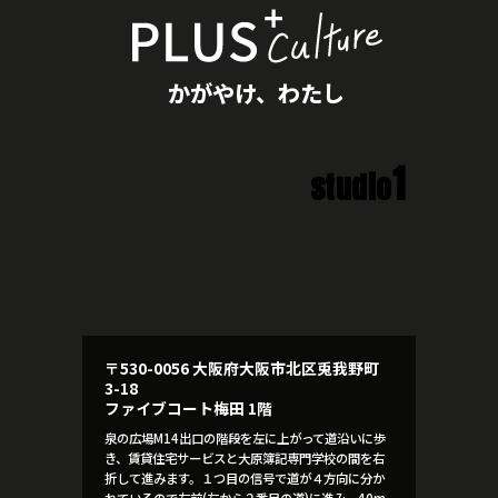
かがやけ、わたし
1
studio
〒530-0056 大阪府大阪市北区兎我野町
3-18
ファイブコート梅田 1階
泉の広場M14出口の階段を左に上がって道沿いに歩
き、賃貸住宅サービスと大原簿記専門学校の間を右
折して進みます。１つ目の信号で道が４方向に分か
れているので左前(左から２番目の道)に進み、40m