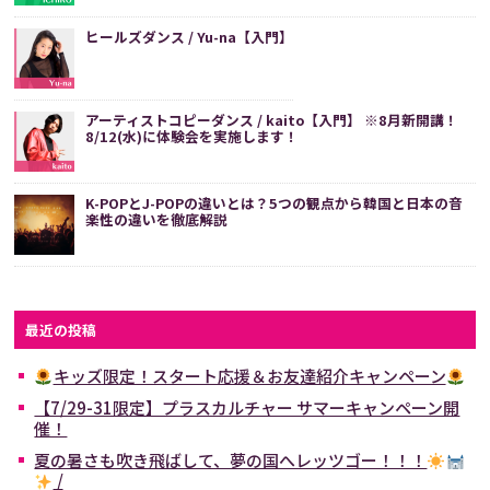
ヒールズダンス / Yu-na【入門】
アーティストコピーダンス / kaito【入門】 ※8月新開講！
8/12(水)に体験会を実施します！
K-POPとJ-POPの違いとは？5つの観点から韓国と日本の音
楽性の違いを徹底解説
最近の投稿
キッズ限定！スタート応援＆お友達紹介キャンペーン
【7/29-31限定】プラスカルチャー サマーキャンペーン開
催！
夏の暑さも吹き飛ばして、夢の国へレッツゴー！！！
/