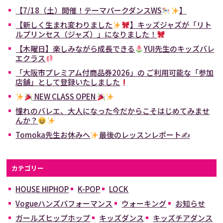
【7/18（土）開催！テーマパークダンスWS
】
【新しく生まれ変わりました
】キッズジャズが「リト
ルプリンセス（ジャズ）」になりました！
【木曜日】楽しみながら成長できる
YUI先生のキッズバレ
エクラス
「大阪市プレミアム付商品券2026」の ご利用可能な「参加
店舗」として登録いたしました
NEW CLASS OPEN
憧れのバレエ、大人になった今だからこそはじめてみませ
んか？
Tomoka先生お休みへ
最後のレッスンレポート✍
カテゴリー
HOUSE HIPHOP
K-POP
LOCK
Vogueハンズパフォーマンス
ウォーキング
お知らせ
ガールズヒップホップ
キッズダンス
キッズチアダンス