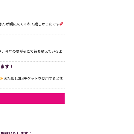
さんが観に来てくれて嬉しかったです
り、今年の夏がそこで待ち構えているよ
します！
おためし3回チケットを使用すると無
)にて開講いたします♪