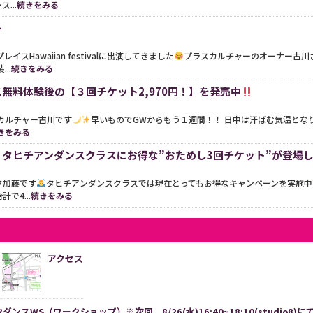
...
続きをみる
ト
プレイスHawaiian festivalに出演してきました
プラスカルチャーのオーナー古川
..
続きをみる
無料体験後の【３回チケット2,970円！】を発売中
カルチャー古川です
早いものでGWからもう１週間！！ 日中は汗ばむ気温とな
きをみる
】タヒチアンダンスクラスにお得な”おためし3回チケット”が登場
フ加藤です
タヒチアンダンスクラスでは現在とってもお得なキャンペーンを実施中
で4...
続きをみる
】
アクセス
スWS（ワークショップ）※次回、8/26(水)16:40~18:10(studio8