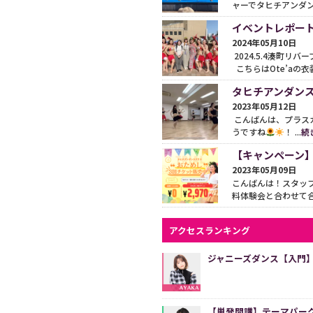
ャーでタヒチアンダンス
イベントレポー
2024年05月10日
2024.5.4湊町リバー
こちらはOte’aの衣装.
タヒチアンダンス
2023年05月12日
こんばんは、プラス
うですね
！ ...
続
【キャンペーン
2023年05月09日
こんばんは！スタッ
料体験会と合わせて合計
アクセスランキング
ジャニーズダンス【入門
【単発開講】テーマパークダン