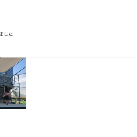
きました
）