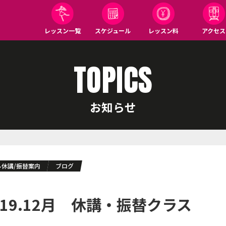
レッスン一覧
スケジュール
レッスン料
アクセス
TOPICS
お知らせ
ル休講/振替案内
ブログ
19.12月 休講・振替クラス