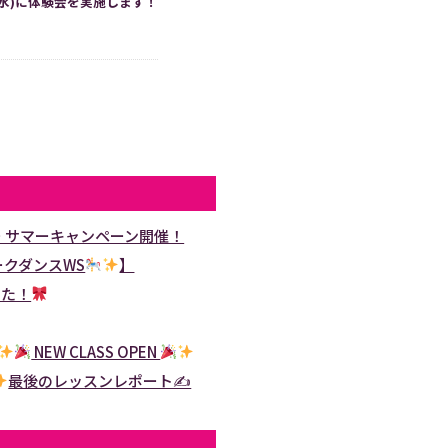
2(水)に体験会を実施します！
ャー サマーキャンペーン開催！
ークダンスWS
】
した！
NEW CLASS OPEN
最後のレッスンレポート✍