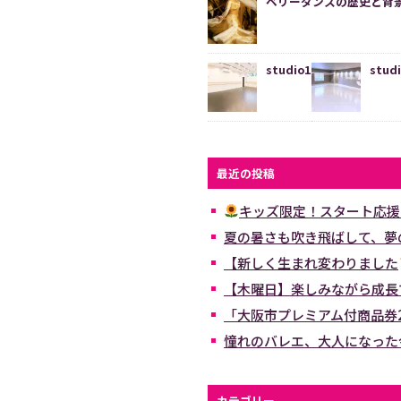
ベリーダンスの歴史と背
studio1
stud
最近の投稿
キッズ限定！スタート応援
夏の暑さも吹き飛ばして、夢
【新しく生まれ変わりました
【木曜日】楽しみながら成長
「大阪市プレミアム付商品券2
憧れのバレエ、大人になった
カテゴリー