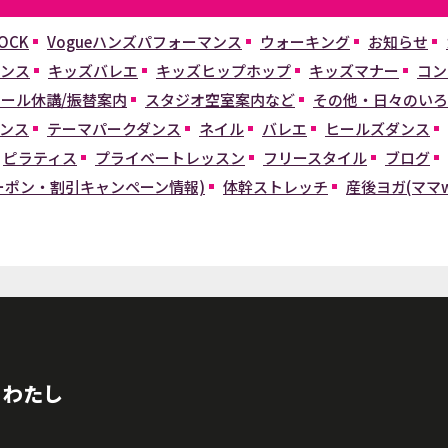
OCK
Vogueハンズパフォーマンス
ウォーキング
お知らせ
ンス
キッズバレエ
キッズヒップホップ
キッズマナー
コン
ール休講/振替案内
スタジオ空室案内など
その他・日々のいろ
ンス
テーマパークダンス
ネイル
バレエ
ヒールズダンス
ピラティス
プライベートレッスン
フリースタイル
ブログ
ーポン・割引キャンペーン情報)
体幹ストレッチ
産後ヨガ(ママw
、わたし