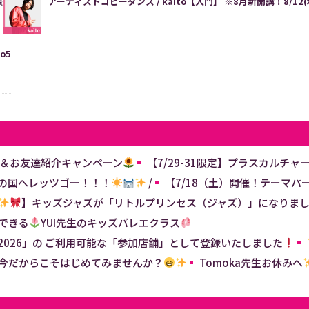
景
アーティストコピーダンス / kaito【入門】 ※8月新開講！8/1
io5
＆お友達紹介キャンペーン
【7/29-31限定】プラスカルチ
の国へレッツゴー！！！
/
【7/18（土）開催！テーマパ
】キッズジャズが「リトルプリンセス（ジャズ）」になりま
できる
YUI先生のキッズバレエクラス
026」の ご利用可能な「参加店舗」として登録いたしました
今だからこそはじめてみませんか？
Tomoka先生お休みへ