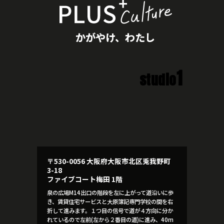
かがやけ、わたし
1
studio
〒530-0056 大阪府大阪市北区兎我野町
3-18
ファイブコート梅田 1階
泉の広場M14出口の階段を左に上がって道沿いに歩
き、賃貸住宅サービスと大原簿記専門学校の間を右
折して進みます。１つ目の信号で道が４方向に分か
れているので左前(左から２番目の道)に進み、40m