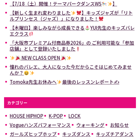
【7/18（土）開催！テーマパークダンスWS
】
【新しく生まれ変わりました
】キッズジャズが「リト
ルプリンセス（ジャズ）」になりました！
【木曜日】楽しみながら成長できる
YUI先生のキッズバレ
エクラス
「大阪市プレミアム付商品券2026」の ご利用可能な「参加
店舗」として登録いたしました
NEW CLASS OPEN
憧れのバレエ、大人になった今だからこそはじめてみませ
んか？
Tomoka先生お休みへ
最後のレッスンレポート✍
カテゴリー
HOUSE HIPHOP
K-POP
LOCK
Vogueハンズパフォーマンス
ウォーキング
お知らせ
ガールズヒップホップ
キッズダンス
キッズチアダンス