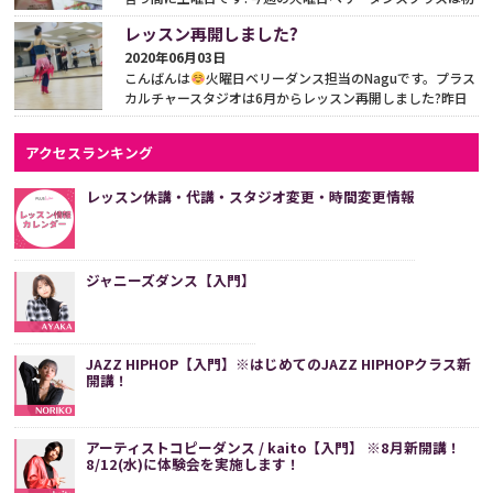
級クラスに新しいメンバーをお迎えして新しい振付に入り...
レッスン再開しました?
続きをみる
2020年06月03日
こんばんは
火曜日ベリーダンス担当のNaguです。プラス
カルチャースタジオは6月からレッスン再開しました?昨日
は再開後の初レッスンでした?生徒さん達に久々に会えて
嬉...
続きをみる
アクセスランキング
レッスン休講・代講・スタジオ変更・時間変更情報
ジャニーズダンス【入門】
JAZZ HIPHOP【入門】※はじめてのJAZZ HIPHOPクラス新
開講！
アーティストコピーダンス / kaito【入門】 ※8月新開講！
8/12(水)に体験会を実施します！