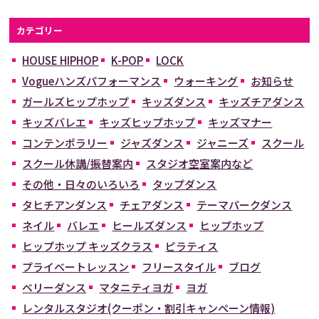
カテゴリー
HOUSE HIPHOP
K-POP
LOCK
Vogueハンズパフォーマンス
ウォーキング
お知らせ
ガールズヒップホップ
キッズダンス
キッズチアダンス
キッズバレエ
キッズヒップホップ
キッズマナー
コンテンポラリー
ジャズダンス
ジャニーズ
スクール
スクール休講/振替案内
スタジオ空室案内など
その他・日々のいろいろ
タップダンス
タヒチアンダンス
チェアダンス
テーマパークダンス
ネイル
バレエ
ヒールズダンス
ヒップホップ
ヒップホップ キッズクラス
ピラティス
プライベートレッスン
フリースタイル
ブログ
ベリーダンス
マタニティヨガ
ヨガ
レンタルスタジオ(クーポン・割引キャンペーン情報)