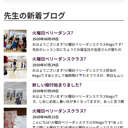
先生の新着ブログ
火曜日ベリーダンス?
2020年08月09日
おはようございます?火曜日ベリーダンスクラスNaguです?
先日のレッスン日にちょうどお誕生日の生徒さんが居たの
でレッスン前にお祝い?ダンスタイム??かかわいい
?お
火曜日ベリーダンスクラス?
め...
続きをみる
2020年07月29日
おはようございます?火曜日ベリーダンスクラス担当の
Naguですあと少しで梅雨明け
だそうですが、昨日もムシ
ムシ暑かったですね?昨日は体験レッスンにお越し下さりあ
新しい振付始まりました?
り...
続きをみる
2020年07月09日
おはようございます?火曜日ベリーダンスクラスNaguで
す。じめじめ蒸し暑い日が多くなってますが、あっと言う間
に7月ですね?7月から復帰された生徒さんに会えて嬉しか
火曜日ベリーダンスクラス?
っ...
続きをみる
2020年06月13日
こんにちは?火曜日ベリーダンスクラスのNaguです?あっと
言う間に土曜日です?今週の火曜日ベリーダンスクラスは初