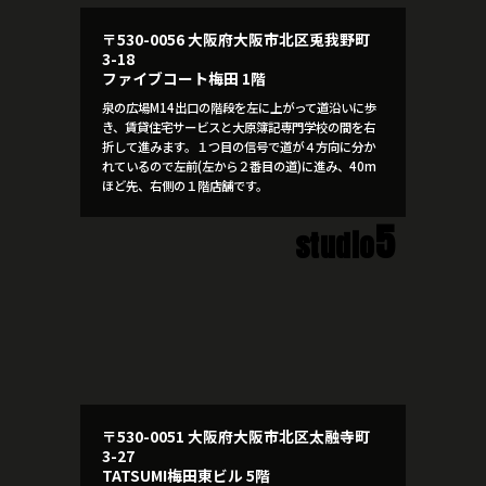
〒530-0056 大阪府大阪市北区兎我野町
3-18
ファイブコート梅田 1階
泉の広場M14出口の階段を左に上がって道沿いに歩
き、賃貸住宅サービスと大原簿記専門学校の間を右
折して進みます。１つ目の信号で道が４方向に分か
れているので左前(左から２番目の道)に進み、40m
ほど先、右側の１階店舗です。
5
studio
〒530-0051 大阪府大阪市北区太融寺町
3-27
TATSUMI梅田東ビル 5階