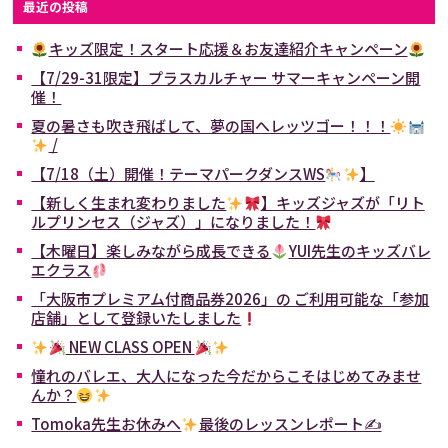
最近の投稿
キッズ限定！スタート応援＆お友達紹介キャンペーン
【7/29-31限定】プラスカルチャー サマーキャンペーン開
催！
夏の暑さも吹き飛ばして、夢の国へレッツゴー！！！
/
【7/18（土）開催！テーマパークダンスWS
】
【新しく生まれ変わりました
】キッズジャズが「リト
ルプリンセス（ジャズ）」になりました！
【木曜日】楽しみながら成長できる
YUI先生のキッズバレ
エクラス
「大阪市プレミアム付商品券2026」の ご利用可能な「参加
店舗」として登録いたしました
NEW CLASS OPEN
憧れのバレエ、大人になった今だからこそはじめてみませ
んか？
Tomoka先生お休みへ
最後のレッスンレポート✍