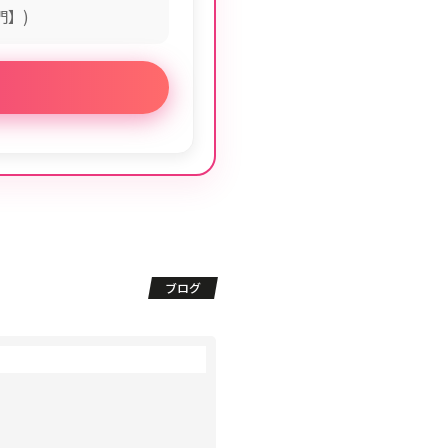
門】)
ブログ