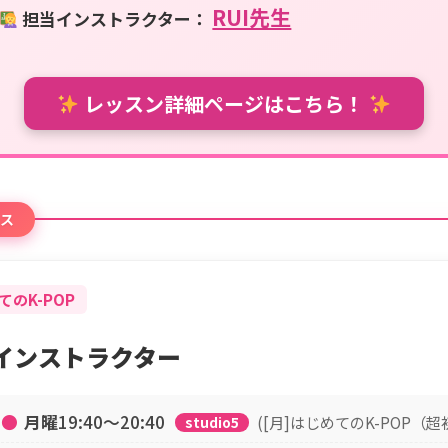
RUI先生
担当インストラクター：
レッスン詳細ページはこちら！
ス
てのK-POP
I インストラクター
●
月曜
19:40〜20:40
([月]はじめてのK-POP（
studio5