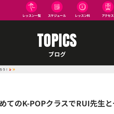
レッスン一覧
スケジュール
レッスン料
アクセス
TOPICS
ブログ
踊ろう！
じめてのK-POPクラスでRUI先