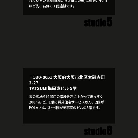
れているので左前(左から２番目の道)に進み、40m
ほど先、右側の１階店舗です。
5
studio
〒530-0051 大阪府大阪市北区太融寺町
3-27
TATSUMI梅田東ビル 5階
泉の広場M14出口の階段を左に上がってまっすぐ
200ｍほど。1階に賃貸住宅サービスさん、2階が
POLAさん、3～4階が美容室のビルの5階です。
8
studio