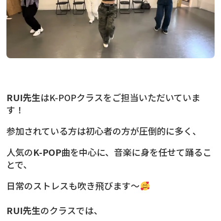
RUI先生
はK-POPクラスをご担当いただいていま
す！
参加されている方は初心者の方が圧倒的に多く、
人気の
K-POP
曲を中心に、音楽に身を任せて踊るこ
とで、
日常のストレスも吹き飛びます〜
RUI先生
のクラスでは、