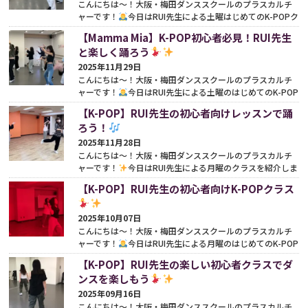
こんにちは〜！大阪・梅田ダンススクールのプラスカルチ
ャーです！
今日はRUI先生による土曜はじめてのK-POPク
ラスを紹介しますね♪ このクラスは超初心者向けで、ダ...
【Mamma Mia】K-POP初心者必見！RUI先生
続きをみる
と楽しく踊ろう
2025年11月29日
こんにちは〜！大阪・梅田ダンススクールのプラスカルチ
ャーです！
今日はRUI先生による土曜のはじめてのK-POP
クラスを紹介します
今日のレッスンには体験者さんも...
【K-POP】RUI先生の初心者向けレッスンで踊
続きをみる
ろう！
2025年11月28日
こんにちは〜！大阪・梅田ダンススクールのプラスカルチ
ャーです！
今日はRUI先生による月曜のクラスを紹介しま
す♪気軽に参加できる初心者向けのレッスンなので、初め...
【K-POP】RUI先生の初心者向けK-POPクラス
続きをみる
2025年10月07日
こんにちは〜！大阪・梅田ダンススクールのプラスカルチ
ャーです！
今日はRUI先生による月曜のはじめてのK-POP
クラスを紹介します♪このクラスも他のクラスと同様に...
続
【K-POP】RUI先生の楽しい初心者クラスでダ
きをみる
ンスを楽しもう
2025年09月16日
こんにちは〜！大阪・梅田ダンススクールのプラスカルチ