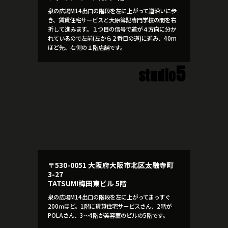
泉の広場M14出口の階段を左に上がって道沿いに歩
き、賃貸住宅サービスと大原簿記専門学校の間を右
折して進みます。１つ目の信号で道が４方向に分か
れているので左前(左から２番目の道)に進み、40m
ほど先、右側の１階店舗です。
5
studio
〒530-0051 大阪府大阪市北区太融寺町
3-27
TATSUMI梅田東ビル 5階
泉の広場M14出口の階段を左に上がってまっすぐ
200ｍほど。1階に賃貸住宅サービスさん、2階が
POLAさん、3～4階が美容室のビルの5階です。