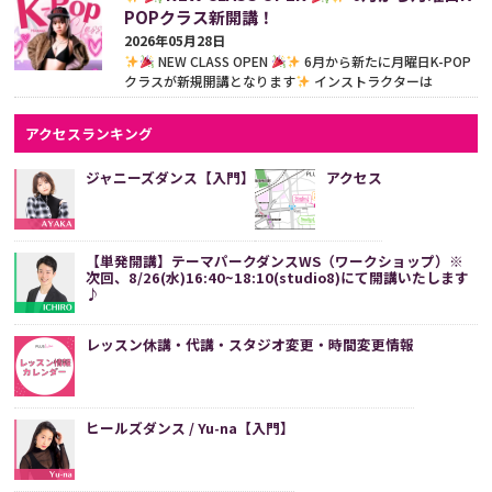
POPクラス新開講！
2026年05月28日
NEW CLASS OPEN
6月から新たに月曜日K-POP
クラスが新規開講となります
インストラクターは
Hinanon先生（@nonnon__o0）
憧れのアイドルに！楽
しく踊...
続きをみる
アクセスランキング
ジャニーズダンス【入門】
アクセス
【単発開講】テーマパークダンスWS（ワークショップ）※
次回、8/26(水)16:40~18:10(studio8)にて開講いたします
♪
レッスン休講・代講・スタジオ変更・時間変更情報
ヒールズダンス / Yu-na【入門】