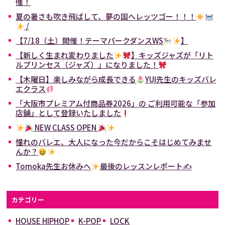
催！
夏の暑さも吹き飛ばして、夢の国へレッツゴー！！！
/
【7/18（土）開催！テーマパークダンスWS
】
【新しく生まれ変わりました
】キッズジャズが「リト
ルプリンセス（ジャズ）」になりました！
【木曜日】楽しみながら成長できる
YUI先生のキッズバレ
エクラス
「大阪市プレミアム付商品券2026」の ご利用可能な「参加
店舗」として登録いたしました
NEW CLASS OPEN
憧れのバレエ、大人になった今だからこそはじめてみませ
んか？
Tomoka先生お休みへ
最後のレッスンレポート✍
カテゴリー
HOUSE HIPHOP
K-POP
LOCK