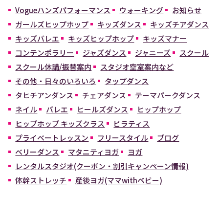
Vogueハンズパフォーマンス
ウォーキング
お知らせ
ガールズヒップホップ
キッズダンス
キッズチアダンス
キッズバレエ
キッズヒップホップ
キッズマナー
コンテンポラリー
ジャズダンス
ジャニーズ
スクール
スクール休講/振替案内
スタジオ空室案内など
その他・日々のいろいろ
タップダンス
タヒチアンダンス
チェアダンス
テーマパークダンス
ネイル
バレエ
ヒールズダンス
ヒップホップ
ヒップホップ キッズクラス
ピラティス
プライベートレッスン
フリースタイル
ブログ
ベリーダンス
マタニティヨガ
ヨガ
レンタルスタジオ(クーポン・割引キャンペーン情報)
体幹ストレッチ
産後ヨガ(ママwithベビー)