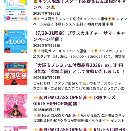
キッズ限定！スタート応援＆お友達紹介キャ
ンペーン
2026年07月29日
キッズ限定
スタート応援キャンペーン開催
キャン
ペーン内容☑︎ 体験レッスン 無料☑︎ 初月お月謝 半額
（¥3,850）※別途、事務手数料がかかります。さらに既存
【7/29-31限定】プラスカルチャー サマーキャ
の...
続きをみる
ンペーン開催！
2026年07月28日
特別サマーキャンペーン開催！
プラスカルチャー
全スタジオ（studio1・studio5・studio8）にて、期間限
定の特別サマーキャンペーンを開催いたします
期間中
「大阪市プレミアム付商品券2026」の ご利用
は...
続きをみる
可能な「参加店舗」として登録いたしました
2026年07月01日
こんにちは！スタッフ加藤です
いつもプラスカルチャー
をご利用・ご愛顧いただきまして誠にありがとうございま
す
今年も嬉しいお知らせです！この度、プラスカ...
続き
NEW CLASS OPEN
水曜キッズ
をみる
GIRLS HIPHOP新開講！
2026年05月29日
NEW CLASS OPEN
6月から新たに水曜日のキッ
ズGIRLS HIPHOPクラスが新規開講となります
インスト
ラクターはHinanon先生（@nonnon__o0）
「女の子ら
NEW CLASS OPEN
6月から月曜日K-
し...
続きをみる