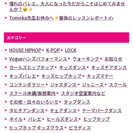
憧れのバレエ、大人になった今だからこそはじめてみませ
んか？
Tomoka先生お休みへ
最後のレッスンレポート✍
カテゴリー
HOUSE HIPHOP
K-POP
LOCK
Vogueハンズパフォーマンス
ウォーキング
お知らせ
ガールズヒップホップ
キッズダンス
キッズチアダンス
キッズバレエ
キッズヒップホップ
キッズマナー
コンテンポラリー
ジャズダンス
ジャニーズ
スクール
スクール休講/振替案内
スタジオ空室案内など
その他・日々のいろいろ
タップダンス
タヒチアンダンス
チェアダンス
テーマパークダンス
ネイル
バレエ
ヒールズダンス
ヒップホップ
ヒップホップ キッズクラス
ピラティス