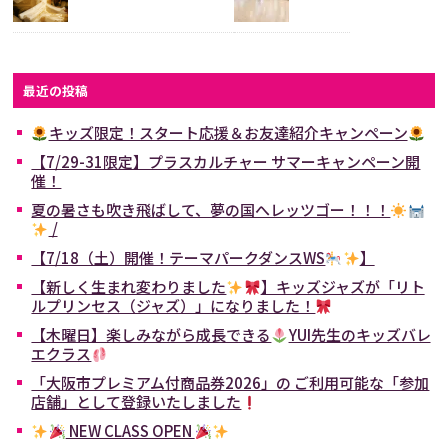
最近の投稿
キッズ限定！スタート応援＆お友達紹介キャンペーン
【7/29-31限定】プラスカルチャー サマーキャンペーン開
催！
夏の暑さも吹き飛ばして、夢の国へレッツゴー！！！
/
【7/18（土）開催！テーマパークダンスWS
】
【新しく生まれ変わりました
】キッズジャズが「リト
ルプリンセス（ジャズ）」になりました！
【木曜日】楽しみながら成長できる
YUI先生のキッズバレ
エクラス
「大阪市プレミアム付商品券2026」の ご利用可能な「参加
店舗」として登録いたしました
NEW CLASS OPEN