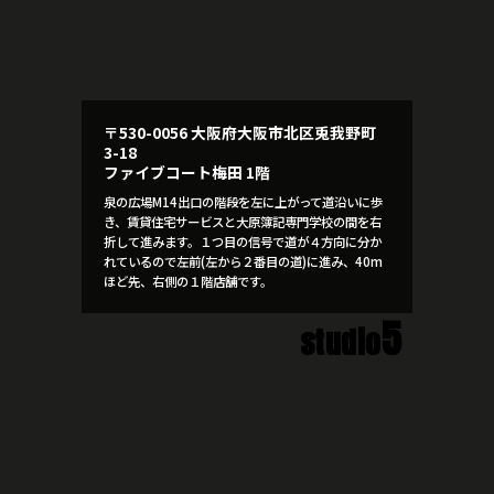
〒530-0056 大阪府大阪市北区兎我野町
3-18
ファイブコート梅田 1階
泉の広場M14出口の階段を左に上がって道沿いに歩
き、賃貸住宅サービスと大原簿記専門学校の間を右
折して進みます。１つ目の信号で道が４方向に分か
れているので左前(左から２番目の道)に進み、40m
ほど先、右側の１階店舗です。
5
studio