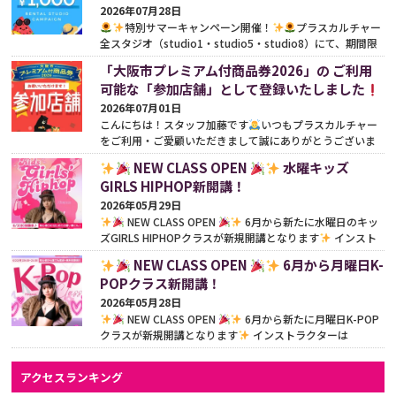
2026年07月28日
特別サマーキャンペーン開催！
プラスカルチャー
全スタジオ（studio1・studio5・studio8）にて、期間限
定の特別サマーキャンペーンを開催いたします
期間中
「大阪市プレミアム付商品券2026」の ご利用
は...
続きをみる
可能な「参加店舗」として登録いたしました
2026年07月01日
こんにちは！スタッフ加藤です
いつもプラスカルチャー
をご利用・ご愛顧いただきまして誠にありがとうございま
す
今年も嬉しいお知らせです！この度、プラスカ...
続き
NEW CLASS OPEN
水曜キッズ
をみる
GIRLS HIPHOP新開講！
2026年05月29日
NEW CLASS OPEN
6月から新たに水曜日のキッ
ズGIRLS HIPHOPクラスが新規開講となります
インスト
ラクターはHinanon先生（@nonnon__o0）
「女の子ら
NEW CLASS OPEN
6月から月曜日K-
し...
続きをみる
POPクラス新開講！
2026年05月28日
NEW CLASS OPEN
6月から新たに月曜日K-POP
クラスが新規開講となります
インストラクターは
Hinanon先生（@nonnon__o0）
憧れのアイドルに！楽
しく踊...
続きをみる
アクセスランキング