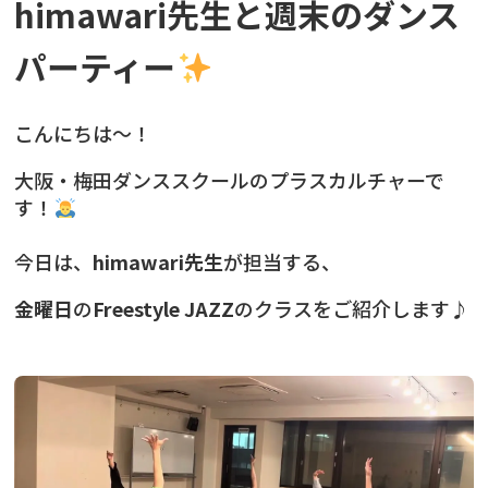
himawari先生と週末のダンス
パーティー
こんにちは〜！
大阪・梅田ダンススクールのプラスカルチャーで
す！
今日は、
himawari先生
が担当する、
金曜日
の
Freestyle JAZZ
のクラスをご紹介します♪