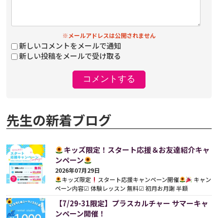
※メールアドレスは公開されません
新しいコメントをメールで通知
新しい投稿をメールで受け取る
先生の新着ブログ
キッズ限定！スタート応援＆お友達紹介キャ
ンペーン
2026年07月29日
キッズ限定
スタート応援キャンペーン開催
キャン
ペーン内容☑︎ 体験レッスン 無料☑︎ 初月お月謝 半額
（¥3,850）※別途、事務手数料がかかります。さらに既存
【7/29-31限定】プラスカルチャー サマーキャ
の...
続きをみる
ンペーン開催！