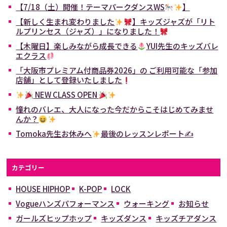
【7/18（土）開催！テーマパークダンスWS
】
【新しく生まれ変わりました
】キッズジャズが「リト
ルプリンセス（ジャズ）」になりました！
【木曜日】楽しみながら成長できる
YUI先生のキッズバレ
エクラス
「大阪市プレミアム付商品券2026」の ご利用可能な「参加
店舗」として登録いたしました
NEW CLASS OPEN
憧れのバレエ、大人になった今だからこそはじめてみませ
んか？
Tomoka先生お休みへ
最後のレッスンレポート✍
カテゴリー
HOUSE HIPHOP
K-POP
LOCK
Vogueハンズパフォーマンス
ウォーキング
お知らせ
ガールズヒップホップ
キッズダンス
キッズチアダンス