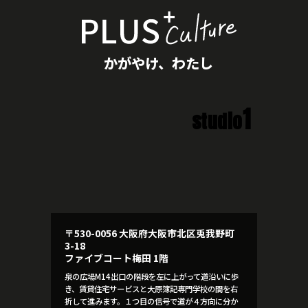
かがやけ、わたし
1
studio
〒530-0056 大阪府大阪市北区兎我野町
3-18
ファイブコート梅田 1階
泉の広場M14出口の階段を左に上がって道沿いに歩
き、賃貸住宅サービスと大原簿記専門学校の間を右
折して進みます。１つ目の信号で道が４方向に分か