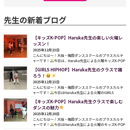
先生の新着ブログ
【キッズK-POP】Haruka先生の楽しい火曜レ
ッスン！
2025年12月23日
こんにちは〜！大阪・梅田ダンススクールのプラスカルチ
ャーです！
今日は、Haruka先生による火曜キッズK-POP
クラスの様子をお届けします♪今日は WE GO UP という...
【GIRLS HIPHOP】Haruka先生のクラスで踊
続きをみる
ろう！
2025年12月23日
こんにちは〜！大阪・梅田ダンススクールのプラスカルチ
ャーです！
今日はHaruka先生による火曜のGIRLS
HIPHOPクラスをご紹介したいと思います♪ 本日はA
【キッズK-POP】Haruka先生クラスで楽しむ
Nonsense...
続きをみる
ダンスの魅力
2025年12月20日
こんにちは〜！大阪・梅田ダンススクールのプラスカルチ
ャーです！
今日はHaruka先生による火曜のキッズK-POP
クラスをご紹介します♪
今回のレッスンでは、前回に