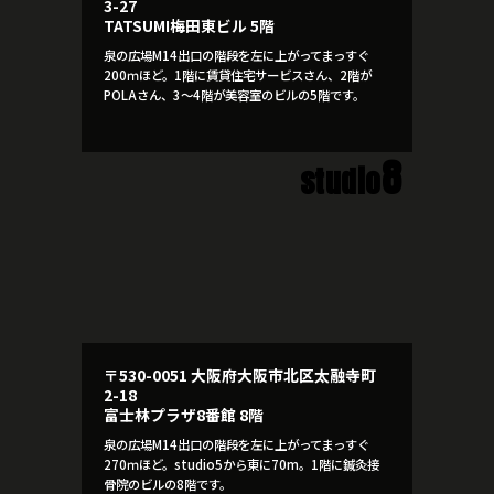
3-27
TATSUMI梅田東ビル 5階
泉の広場M14出口の階段を左に上がってまっすぐ
200ｍほど。1階に賃貸住宅サービスさん、2階が
POLAさん、3～4階が美容室のビルの5階です。
8
studio
〒530-0051 大阪府大阪市北区太融寺町
2-18
富士林プラザ8番館 8階
泉の広場M14出口の階段を左に上がってまっすぐ
270ｍほど。studio5から東に70m。1階に鍼灸接
骨院のビルの8階です。