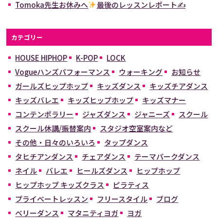
Tomoka先生お休みへ
最後のレッスンレポート✍
カテゴリー
HOUSE HIPHOP
K-POP
LOCK
Vogueハンズパフォーマンス
ウォーキング
お知らせ
ガールズヒップホップ
キッズダンス
キッズチアダンス
キッズバレエ
キッズヒップホップ
キッズマナー
コンテンポラリー
ジャズダンス
ジャニーズ
スクール
スクール休講/振替案内
スタジオ空室案内など
その他・日々のいろいろ
タップダンス
タヒチアンダンス
チェアダンス
テーマパークダンス
ネイル
バレエ
ヒールズダンス
ヒップホップ
ヒップホップ キッズクラス
ピラティス
プライベートレッスン
フリースタイル
ブログ
ベリーダンス
マタニティヨガ
ヨガ