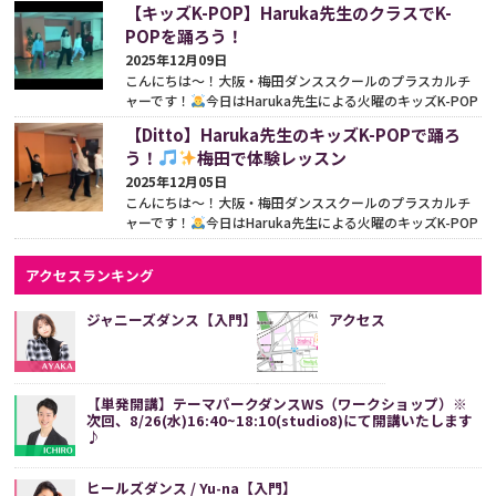
【キッズK-POP】Haruka先生のクラスでK-
引...
続きをみる
POPを踊ろう！
2025年12月09日
こんにちは〜！大阪・梅田ダンススクールのプラスカルチ
ャーです！
今日はHaruka先生による火曜のキッズK-POP
クラスをご紹介します♪ このクラスは、初心者向けの入...
【Ditto】Haruka先生のキッズK-POPで踊ろ
続きをみる
う！
梅田で体験レッスン
2025年12月05日
こんにちは〜！大阪・梅田ダンススクールのプラスカルチ
ャーです！
今日はHaruka先生による火曜のキッズK-POP
クラスを紹介します♪今日のレッスン曲は『Ditto』とい...
続きをみる
アクセスランキング
ジャニーズダンス【入門】
アクセス
【単発開講】テーマパークダンスWS（ワークショップ）※
次回、8/26(水)16:40~18:10(studio8)にて開講いたします
♪
ヒールズダンス / Yu-na【入門】