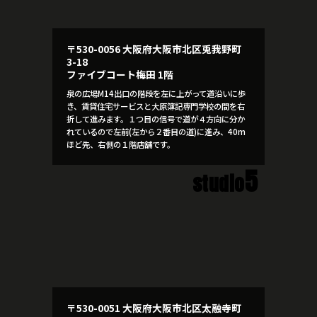
〒530-0056 大阪府大阪市北区兎我野町
3-18
ファイブコート梅田 1階
泉の広場M14出口の階段を左に上がって道沿いに歩
き、賃貸住宅サービスと大原簿記専門学校の間を右
折して進みます。１つ目の信号で道が４方向に分か
れているので左前(左から２番目の道)に進み、40m
ほど先、右側の１階店舗です。
5
studio
〒530-0051 大阪府大阪市北区太融寺町