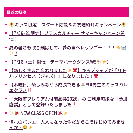
最近の投稿
キッズ限定！スタート応援＆お友達紹介キャンペーン
【7/29-31限定】プラスカルチャー サマーキャンペーン開
催！
夏の暑さも吹き飛ばして、夢の国へレッツゴー！！！
/
【7/18（土）開催！テーマパークダンスWS
】
【新しく生まれ変わりました
】キッズジャズが「リト
ルプリンセス（ジャズ）」になりました！
【木曜日】楽しみながら成長できる
YUI先生のキッズバレ
エクラス
「大阪市プレミアム付商品券2026」の ご利用可能な「参加
店舗」として登録いたしました
NEW CLASS OPEN
憧れのバレエ、大人になった今だからこそはじめてみませ
んか？