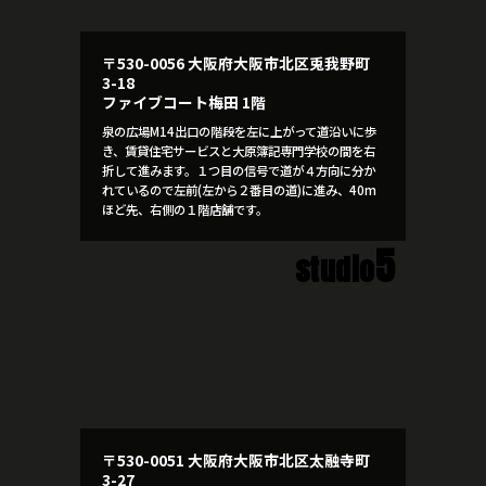
〒530-0056 大阪府大阪市北区兎我野町
3-18
ファイブコート梅田 1階
泉の広場M14出口の階段を左に上がって道沿いに歩
き、賃貸住宅サービスと大原簿記専門学校の間を右
折して進みます。１つ目の信号で道が４方向に分か
れているので左前(左から２番目の道)に進み、40m
ほど先、右側の１階店舗です。
5
studio
〒530-0051 大阪府大阪市北区太融寺町
3-27