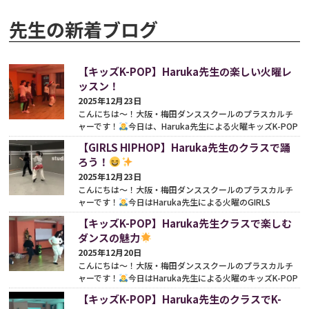
先生の新着ブログ
【キッズK-POP】Haruka先生の楽しい火曜レ
ッスン！
2025年12月23日
こんにちは〜！大阪・梅田ダンススクールのプラスカルチ
ャーです！
今日は、Haruka先生による火曜キッズK-POP
クラスの様子をお届けします♪今日は WE GO UP という...
【GIRLS HIPHOP】Haruka先生のクラスで踊
続きをみる
ろう！
2025年12月23日
こんにちは〜！大阪・梅田ダンススクールのプラスカルチ
ャーです！
今日はHaruka先生による火曜のGIRLS
HIPHOPクラスをご紹介したいと思います♪ 本日はA
【キッズK-POP】Haruka先生クラスで楽しむ
Nonsense...
続きをみる
ダンスの魅力
2025年12月20日
こんにちは〜！大阪・梅田ダンススクールのプラスカルチ
ャーです！
今日はHaruka先生による火曜のキッズK-POP
クラスをご紹介します♪
今回のレッスンでは、前回に
【キッズK-POP】Haruka先生のクラスでK-
引...
続きをみる