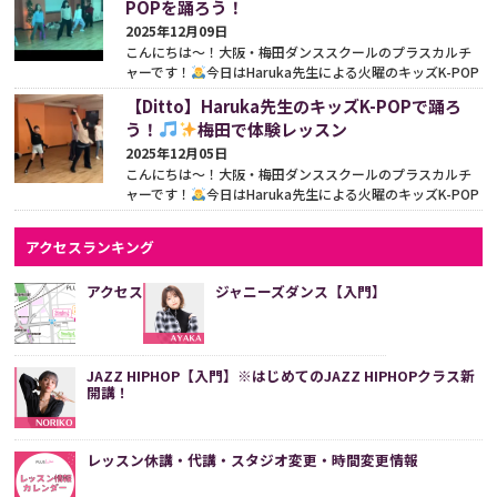
POPを踊ろう！
2025年12月09日
こんにちは〜！大阪・梅田ダンススクールのプラスカルチ
ャーです！
今日はHaruka先生による火曜のキッズK-POP
クラスをご紹介します♪ このクラスは、初心者向けの入...
【Ditto】Haruka先生のキッズK-POPで踊ろ
続きをみる
う！
梅田で体験レッスン
2025年12月05日
こんにちは〜！大阪・梅田ダンススクールのプラスカルチ
ャーです！
今日はHaruka先生による火曜のキッズK-POP
クラスを紹介します♪今日のレッスン曲は『Ditto』とい...
続きをみる
アクセスランキング
アクセス
ジャニーズダンス【入門】
JAZZ HIPHOP【入門】※はじめてのJAZZ HIPHOPクラス新
開講！
レッスン休講・代講・スタジオ変更・時間変更情報