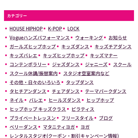
カテゴリー
HOUSE HIPHOP
K-POP
LOCK
Vogueハンズパフォーマンス
ウォーキング
お知らせ
ガールズヒップホップ
キッズダンス
キッズチアダンス
キッズバレエ
キッズヒップホップ
キッズマナー
コンテンポラリー
ジャズダンス
ジャニーズ
スクール
スクール休講/振替案内
スタジオ空室案内など
その他・日々のいろいろ
タップダンス
タヒチアンダンス
チェアダンス
テーマパークダンス
ネイル
バレエ
ヒールズダンス
ヒップホップ
ヒップホップ キッズクラス
ピラティス
プライベートレッスン
フリースタイル
ブログ
ベリーダンス
マタニティヨガ
ヨガ
レンタルスタジオ(クーポン・割引キャンペーン情報)