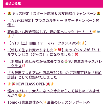
最近の投稿
キッズ限定！スタート応援＆お友達紹介キャンペーン
【7/29-31限定】プラスカルチャー サマーキャンペーン開
催！
夏の暑さも吹き飛ばして、夢の国へレッツゴー！！！
/
【7/18（土）開催！テーマパークダンスWS
】
【新しく生まれ変わりました
】キッズジャズが「リト
ルプリンセス（ジャズ）」になりました！
【木曜日】楽しみながら成長できる
YUI先生のキッズバレ
エクラス
「大阪市プレミアム付商品券2026」の ご利用可能な「参加
店舗」として登録いたしました
NEW CLASS OPEN
憧れのバレエ、大人になった今だからこそはじめてみませ
んか？
Tomoka先生お休みへ
最後のレッスンレポート✍