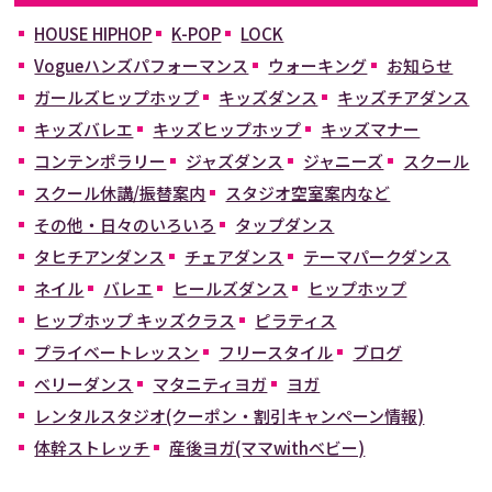
HOUSE HIPHOP
K-POP
LOCK
Vogueハンズパフォーマンス
ウォーキング
お知らせ
ガールズヒップホップ
キッズダンス
キッズチアダンス
キッズバレエ
キッズヒップホップ
キッズマナー
コンテンポラリー
ジャズダンス
ジャニーズ
スクール
スクール休講/振替案内
スタジオ空室案内など
その他・日々のいろいろ
タップダンス
タヒチアンダンス
チェアダンス
テーマパークダンス
ネイル
バレエ
ヒールズダンス
ヒップホップ
ヒップホップ キッズクラス
ピラティス
プライベートレッスン
フリースタイル
ブログ
ベリーダンス
マタニティヨガ
ヨガ
レンタルスタジオ(クーポン・割引キャンペーン情報)
体幹ストレッチ
産後ヨガ(ママwithベビー)