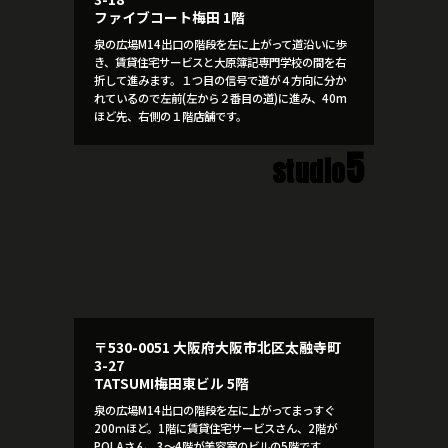
ファイブコート梅田 1階
泉の広場M14出口の階段を左に上がって道沿いに歩
き、賃貸住宅サービスと大原簿記専門学校の間を右
折して進みます。１つ目の信号で道が４方向に分か
れているので左前(左から２番目の道)に進み、40m
ほど先、右側の１階店舗です。
5
studio
〒530-0051 大阪府大阪市北区太融寺町
3-27
TATSUMI梅田東ビル 5階
泉の広場M14出口の階段を左に上がってまっすぐ
200ｍほど。1階に賃貸住宅サービスさん、2階が
POLAさん、3～4階が美容室のビルの5階です。