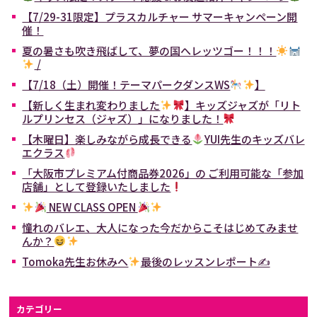
【7/29-31限定】プラスカルチャー サマーキャンペーン開
催！
夏の暑さも吹き飛ばして、夢の国へレッツゴー！！！
/
【7/18（土）開催！テーマパークダンスWS
】
【新しく生まれ変わりました
】キッズジャズが「リト
ルプリンセス（ジャズ）」になりました！
【木曜日】楽しみながら成長できる
YUI先生のキッズバレ
エクラス
「大阪市プレミアム付商品券2026」の ご利用可能な「参加
店舗」として登録いたしました
NEW CLASS OPEN
憧れのバレエ、大人になった今だからこそはじめてみませ
んか？
Tomoka先生お休みへ
最後のレッスンレポート✍
カテゴリー