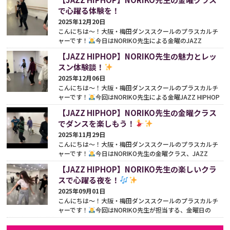
をみる
で心躍る体験を！
2025年12月20日
こんにちは〜！大阪・梅田ダンススクールのプラスカルチ
ャーです！
今日はNORIKO先生による金曜のJAZZ
HIPHOPクラスをご紹介します♪今日も、前回に続きクリス
【JAZZ HIPHOP】NORIKO先生の魅力とレッ
マスの...
続きをみる
スン体験談！
2025年12月06日
こんにちは〜！大阪・梅田ダンススクールのプラスカルチ
ャーです！
今回はNORIKO先生による金曜JAZZ HIPHOP
クラスご紹介します♪本日のレッスンは、クリスマスが近
【JAZZ HIPHOP】NORIKO先生の金曜クラス
い...
続きをみる
でダンスを楽しもう！
2025年11月29日
こんにちは〜！大阪・梅田ダンススクールのプラスカルチ
ャーです！
今日はNORIKO先生の金曜クラス、JAZZ
HIPHOPの魅力をお届けします♪
毎週金曜日の20:45から
【JAZZ HIPHOP】NORIKO先生の楽しいクラ
studi...
続きをみる
スで心躍る夜を！
2025年09月01日
こんにちは〜！大阪・梅田ダンススクールのプラスカルチ
ャーです！
今回はNORIKO先生が担当する、金曜日の
JAZZ HIPHOPクラスのご紹介です♪夜の20:45〜スタート
のこ...
続きをみる