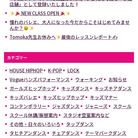
店舗」として登録いたしました
NEW CLASS OPEN
憧れのバレエ、大人になった今だからこそはじめてみませ
んか？
Tomoka先生お休みへ
最後のレッスンレポート✍
カテゴリー
HOUSE HIPHOP
K-POP
LOCK
Vogueハンズパフォーマンス
ウォーキング
お知らせ
ガールズヒップホップ
キッズダンス
キッズチアダンス
キッズバレエ
キッズヒップホップ
キッズマナー
コンテンポラリー
ジャズダンス
ジャニーズ
スクール
スクール休講/振替案内
スタジオ空室案内など
その他・日々のいろいろ
タップダンス
タヒチアンダンス
チェアダンス
テーマパークダンス