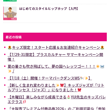
はじめてのスタイルヒップホップ【入門】
最近の投稿
キッズ限定！スタート応援＆お友達紹介キャンペーン
【7/29-31限定】プラスカルチャー サマーキャンペーン開
催！
夏の暑さも吹き飛ばして、夢の国へレッツゴー！！！
/
【7/18（土）開催！テーマパークダンスWS
】
【新しく生まれ変わりました
】キッズジャズが「リト
ルプリンセス（ジャズ）」になりました！
【木曜日】楽しみながら成長できる
YUI先生のキッズバレ
エクラス
「大阪市プレミアム付商品券2026」の ご利用可能な「参加