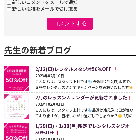
新しいコメントをメールで通知
新しい投稿をメールで受け取る
先生の新着ブログ
2/12(日)レンタルスタジオ50%OFF
2023年02月10日
こんにちは、スタッフ上村です
今週末2/12(日)限定で、
お得なレンタルスタジオキャンペーンを実施いたします
studio1は終日50%OFFでレンタル可能です
&...
続きをみ
2月のレッスンカレンダーが更新されました
る
2023年02月01日
こんにちは、スタッフ上村です
最近は冷え込む日が続い
ておりますが、皆様いかがお過ごしでしょうか？
2月の
レッスンカレンダーが更新されましたので、お知らせ...
続き
1/29(日)・1/30(月)限定でレンタルスタジオ
をみる
50%OFF
2023年01月27日