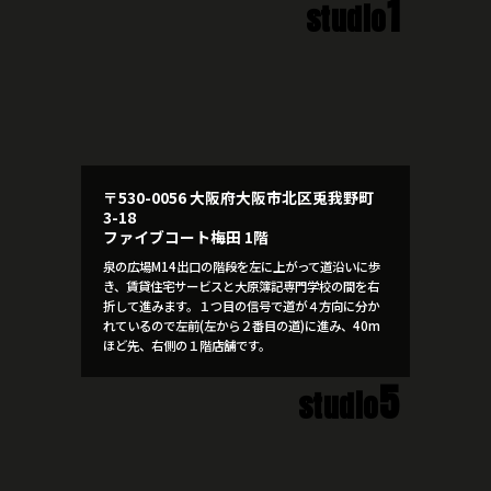
1
studio
〒530-0056 大阪府大阪市北区兎我野町
3-18
ファイブコート梅田 1階
泉の広場M14出口の階段を左に上がって道沿いに歩
き、賃貸住宅サービスと大原簿記専門学校の間を右
折して進みます。１つ目の信号で道が４方向に分か
れているので左前(左から２番目の道)に進み、40m
ほど先、右側の１階店舗です。
5
studio