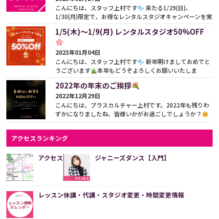
こんにちは、スタッフ上村です
来たる1/29(日)、
1/30(月)限定で、お得なレンタルスタジオキャンペーンを実
施いたします
○1/29(日)はstudio1限定○1/...
続きをみ
1/5(木)〜1/9(月) レンタルスタジオ50%OFF
る
2023年01月04日
こんにちは、スタッフ上村です
新年明けましておめでと
うございます
本年もどうぞよろしくお願いいたしま
す。 プラスカルチャーでは新年早々、1/5(木)〜1/...
続きを
2022年の年末のご挨拶
みる
2022年12月29日
こんにちは、プラスカルチャー上村です。2022年も残りわ
ずかになりましたね、皆様いかがお過ごしでしょうか？
毎週のレッスンを楽しみにご参加いただいておりま...
続き
をみる
アクセスランキング
アクセス
ジャニーズダンス【入門】
レッスン休講・代講・スタジオ変更・時間変更情報