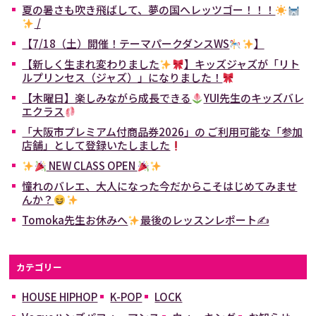
夏の暑さも吹き飛ばして、夢の国へレッツゴー！！！
/
【7/18（土）開催！テーマパークダンスWS
】
【新しく生まれ変わりました
】キッズジャズが「リト
ルプリンセス（ジャズ）」になりました！
【木曜日】楽しみながら成長できる
YUI先生のキッズバレ
エクラス
「大阪市プレミアム付商品券2026」の ご利用可能な「参加
店舗」として登録いたしました
NEW CLASS OPEN
憧れのバレエ、大人になった今だからこそはじめてみませ
んか？
Tomoka先生お休みへ
最後のレッスンレポート✍
カテゴリー
HOUSE HIPHOP
K-POP
LOCK