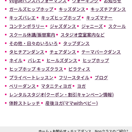
Vogueハンズパフォーマンス
ウォーキング
お知らせ
ガールズヒップホップ
キッズダンス
キッズチアダンス
キッズバレエ
キッズヒップホップ
キッズマナー
コンテンポラリー
ジャズダンス
ジャニーズ
スクール
スクール休講/振替案内
スタジオ空室案内など
その他・日々のいろいろ
タップダンス
タヒチアンダンス
チェアダンス
テーマパークダンス
ネイル
バレエ
ヒールズダンス
ヒップホップ
ヒップホップ キッズクラス
ピラティス
プライベートレッスン
フリースタイル
ブログ
ベリーダンス
マタニティヨガ
ヨガ
レンタルスタジオ(クーポン・割引キャンペーン情報)
体幹ストレッチ
産後ヨガ(ママwithベビー)
ホーム
»
お知らせ
»
チェアダンス Nonクラスのご紹介?