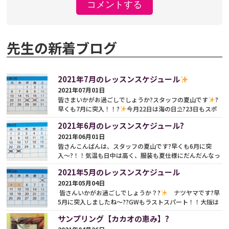
先生の新着ブログ
2021年7月のレッスンスケジュール
2021年07月01日
皆さまいかがお過ごしでしょうか?スタッフの夏山です
?
早くも7月に突入！！?
今月22日は海の日⛱?23日もスポ
ーツの日と祝日が続きますね！皆さまはいかがお過ごしさ
2021年6月のレッスンスケジュール?
れ...
続きをみる
2021年06月01日
皆さんこんばんは、スタッフの夏山です?早くも6月に突
入〜?！！気温も日中は高く、服装も夏仕様にだんだんなっ
てきました??暑いのは苦手なので、早く冬になってほしく
2021年5月のレッスンスケジュール
思...
続きをみる
2021年05月04日
皆さんいかがお過ごしでしょうか？?
ナツヤマです?早
5月に突入しましたね〜??GWもラストスパート！！大阪は
緊急事態宣言中のGWとなりましたね?中々したいこと...
続
サンプリング【カカオの恵み】?
きをみる