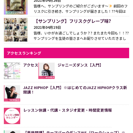
2021年04月26日
皆様へ、サンプリングのご紹介がございます〜
前回のフ
リスクに引き続き、サンプリングが届きました！??今回は
なんと、カカオの恵み?になっております?
...
続きをみ
【サンプリング】フリスクグレープ味?
る
2021年04月19日
皆様、いかがお過ごしでしょうか？? またまた今回も！！??
サンプリングを生徒の皆さまへお配りさせていただきまし
た〜?
今回のサンプリングはフリスクグレープ味...
続きを
みる
アクセスランキング
アクセス
ジャニーズダンス【入門】
JAZZ HIPHOP【入門】※はじめてのJAZZ HIPHOPクラス新
開講！
レッスン休講・代講・スタジオ変更・時間変更情報
【単発開講】テーマパークダンスWS（ワークショップ）※