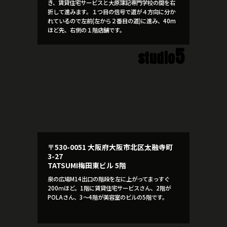
き、賃貸住宅サービスと大原簿記専門学校の間を右
折して進みます。１つ目の信号で道が４方向に分か
れているので左前(左から２番目の道)に進み、40m
ほど先、右側の１階店舗です。
5
studio
〒530-0051 大阪府大阪市北区太融寺町
3-27
TATSUMI梅田東ビル 5階
泉の広場M14出口の階段を左に上がってまっすぐ
200ｍほど。1階に賃貸住宅サービスさん、2階が
POLAさん、3～4階が美容室のビルの5階です。