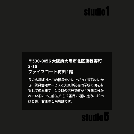
1
studio
〒530-0056 大阪府大阪市北区兎我野町
3-18
ファイブコート梅田 1階
泉の広場M14出口の階段を左に上がって道沿いに歩
き、賃貸住宅サービスと大原簿記専門学校の間を右
折して進みます。１つ目の信号で道が４方向に分か
れているので左前(左から２番目の道)に進み、40m
ほど先、右側の１階店舗です。
5
studio