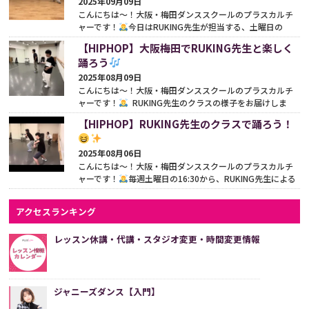
2025年09月09日
こんにちは〜！大阪・梅田ダンススクールのプラスカルチ
ャーです！
今日はRUKING先生が担当する、土曜日の
HIPHOPクラスのご紹介です♪このクラスは16:30からスタ
【HIPHOP】大阪梅田でRUKING先生と楽しく
ート...
続きをみる
踊ろう
2025年08月09日
こんにちは〜！大阪・梅田ダンススクールのプラスカルチ
ャーです！
RUKING先生のクラスの様子をお届けしま
す！週末の土曜日、16:30〜17:30に開かれるこのクラ
【HIPHOP】RUKING先生のクラスで踊ろう！
ス、...
続きをみる
2025年08月06日
こんにちは〜！大阪・梅田ダンススクールのプラスカルチ
ャーです！
毎週土曜日の16:30から、RUKING先生による
HIPHOPダンスのクラスがあります
このクラスは、ダン...
続きをみる
アクセスランキング
レッスン休講・代講・スタジオ変更・時間変更情報
ジャニーズダンス【入門】