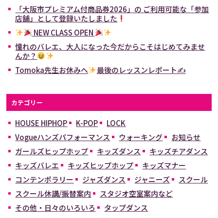
「大阪市プレミアム付商品券2026」の ご利用可能な「参加
店舗」として登録いたしました
NEW CLASS OPEN
憧れのバレエ、大人になった今だからこそはじめてみませ
んか？
Tomoka先生お休みへ
最後のレッスンレポート✍
カテゴリー
HOUSE HIPHOP
K-POP
LOCK
Vogueハンズパフォーマンス
ウォーキング
お知らせ
ガールズヒップホップ
キッズダンス
キッズチアダンス
キッズバレエ
キッズヒップホップ
キッズマナー
コンテンポラリー
ジャズダンス
ジャニーズ
スクール
スクール休講/振替案内
スタジオ空室案内など
その他・日々のいろいろ
タップダンス