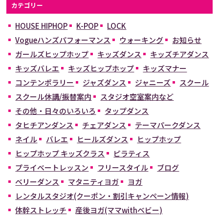
カテゴリー
HOUSE HIPHOP
K-POP
LOCK
Vogueハンズパフォーマンス
ウォーキング
お知らせ
ガールズヒップホップ
キッズダンス
キッズチアダンス
キッズバレエ
キッズヒップホップ
キッズマナー
コンテンポラリー
ジャズダンス
ジャニーズ
スクール
スクール休講/振替案内
スタジオ空室案内など
その他・日々のいろいろ
タップダンス
タヒチアンダンス
チェアダンス
テーマパークダンス
ネイル
バレエ
ヒールズダンス
ヒップホップ
ヒップホップ キッズクラス
ピラティス
プライベートレッスン
フリースタイル
ブログ
ベリーダンス
マタニティヨガ
ヨガ
レンタルスタジオ(クーポン・割引キャンペーン情報)
体幹ストレッチ
産後ヨガ(ママwithベビー)