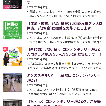
す！
2023年10月12日
〜代講レッスンのお知らせ〜【10/13(金)】コンテンポラリ
ーJAZZダンスクラス18:50-19:50 入門クラス＆20:00〜
21:00 初級クラスYukino先生クラスはNoa先生による代講
【休講・振替】9/15(金)のYukino先生クラスは
レッ...
続きをみる
休講、9/29(金)に振替を実施いたします。
2023年09月15日
こんにちは、スタッフ加藤です
9/15(金)のYukino先生の
コンテンポラリーJAZZクラスは休講となりますが、振替と
して9/29(金)にクラスを実施いたします。 どうぞよろ...
続き
【新開講】5/26(金)、コンテンポラリーJAZZ
をみる
入門クラスが18:50〜19:50に新登場します！！
2023年05月19日
こんばんは。スタッフ加藤です
【コンテンポラリージャ
ズクラス】23年6月よりコンテンポラリーJAZZクラスの入
門クラスが新登場となります
【studio8】毎...
続きをみ
ダンススキルUP
（金曜日 コンテンポラリー
る
JAZZ）
2022年09月05日
こんにちは、スタッフ上村です♫ 【金曜日20:00-21:00
Contemporary Jazz studio8】☆インストラクター
Yukino 毎週汗だくのレッスンを行っている金曜日コンテ...
【Yukino】コンテンポラリーJAZZクラスが暖
続きをみる