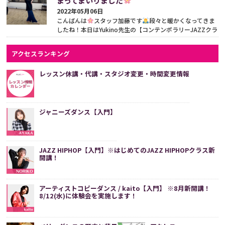
まってまいりました
2022年05月06日
こんばんは
スタッフ加藤です
段々と暖かくなってきま
したね！本日はYukino先生の【コンテンポラリーJAZZクラ
ス】（20:00〜21:00 / studio8）が開講しておりました...
続
きをみる
アクセスランキング
レッスン休講・代講・スタジオ変更・時間変更情報
ジャニーズダンス【入門】
JAZZ HIPHOP【入門】※はじめてのJAZZ HIPHOPクラス新
開講！
アーティストコピーダンス / kaito【入門】 ※8月新開講！
8/12(水)に体験会を実施します！