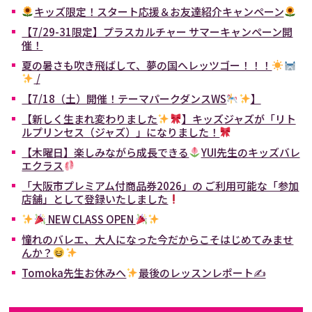
キッズ限定！スタート応援＆お友達紹介キャンペーン
【7/29-31限定】プラスカルチャー サマーキャンペーン開
催！
夏の暑さも吹き飛ばして、夢の国へレッツゴー！！！
/
【7/18（土）開催！テーマパークダンスWS
】
【新しく生まれ変わりました
】キッズジャズが「リト
ルプリンセス（ジャズ）」になりました！
【木曜日】楽しみながら成長できる
YUI先生のキッズバレ
エクラス
「大阪市プレミアム付商品券2026」の ご利用可能な「参加
店舗」として登録いたしました
NEW CLASS OPEN
憧れのバレエ、大人になった今だからこそはじめてみませ
んか？
Tomoka先生お休みへ
最後のレッスンレポート✍