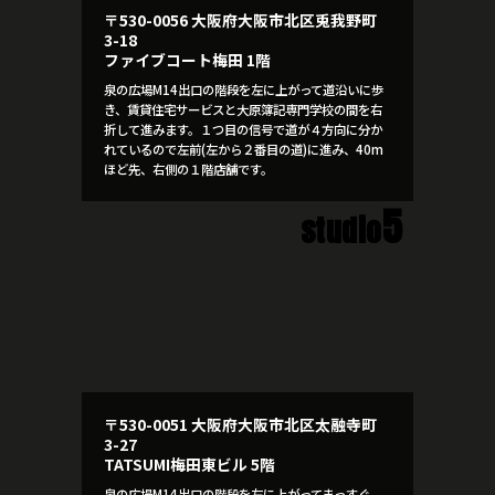
〒530-0056 大阪府大阪市北区兎我野町
3-18
ファイブコート梅田 1階
泉の広場M14出口の階段を左に上がって道沿いに歩
き、賃貸住宅サービスと大原簿記専門学校の間を右
折して進みます。１つ目の信号で道が４方向に分か
れているので左前(左から２番目の道)に進み、40m
ほど先、右側の１階店舗です。
5
studio
〒530-0051 大阪府大阪市北区太融寺町
3-27
TATSUMI梅田東ビル 5階
泉の広場M14出口の階段を左に上がってまっすぐ