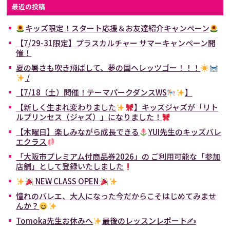
最近の投稿
キッズ限定！スタート応援＆お友達紹介キャンペーン
【7/29-31限定】プラスカルチャー サマーキャンペーン開
催！
夏の暑さも吹き飛ばして、夢の国へレッツゴー！！！
/
【7/18（土）開催！テーマパークダンスWS
】
【新しく生まれ変わりました
】キッズジャズが「リト
ルプリンセス（ジャズ）」になりました！
【木曜日】楽しみながら成長できる
YUI先生のキッズバレ
エクラス
「大阪市プレミアム付商品券2026」の ご利用可能な「参加
店舗」として登録いたしました
NEW CLASS OPEN
憧れのバレエ、大人になった今だからこそはじめてみませ
んか？
Tomoka先生お休みへ
最後のレッスンレポート✍