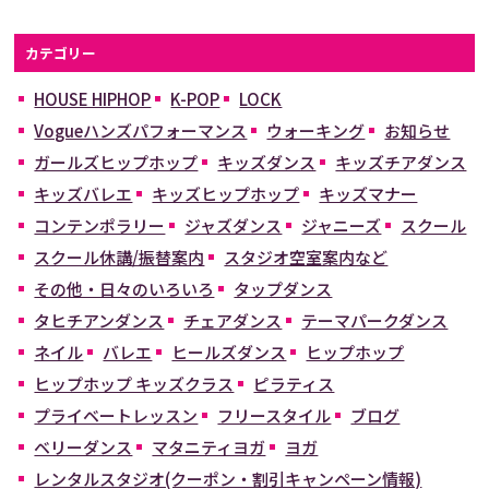
カテゴリー
HOUSE HIPHOP
K-POP
LOCK
Vogueハンズパフォーマンス
ウォーキング
お知らせ
ガールズヒップホップ
キッズダンス
キッズチアダンス
キッズバレエ
キッズヒップホップ
キッズマナー
コンテンポラリー
ジャズダンス
ジャニーズ
スクール
スクール休講/振替案内
スタジオ空室案内など
その他・日々のいろいろ
タップダンス
タヒチアンダンス
チェアダンス
テーマパークダンス
ネイル
バレエ
ヒールズダンス
ヒップホップ
ヒップホップ キッズクラス
ピラティス
プライベートレッスン
フリースタイル
ブログ
ベリーダンス
マタニティヨガ
ヨガ
レンタルスタジオ(クーポン・割引キャンペーン情報)