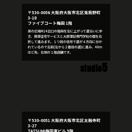
〒530-0056 大阪府大阪市北区兎我野町
3-18
ファイブコート梅田 1階
泉の広場M14出口の階段を左に上がって道沿いに歩
き、賃貸住宅サービスと大原簿記専門学校の間を右
折して進みます。１つ目の信号で道が４方向に分か
れているので左前(左から２番目の道)に進み、40m
ほど先、右側の１階店舗です。
5
studio
〒530-0051 大阪府大阪市北区太融寺町
3-27
TATSUMI梅田東ビル 5階