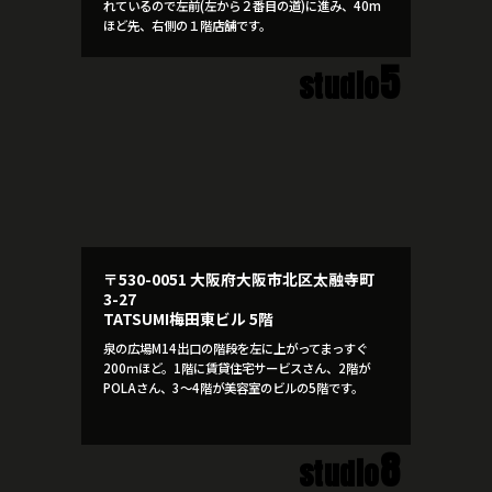
れているので左前(左から２番目の道)に進み、40m
ほど先、右側の１階店舗です。
5
studio
〒530-0051 大阪府大阪市北区太融寺町
3-27
TATSUMI梅田東ビル 5階
泉の広場M14出口の階段を左に上がってまっすぐ
200ｍほど。1階に賃貸住宅サービスさん、2階が
POLAさん、3～4階が美容室のビルの5階です。
8
studio