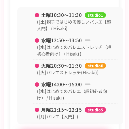
●
土曜
10:30〜11:30
studio1
([土]親子ではじめる優しいバレエ【超
入門】 / Hisaki)
●
水曜
12:50〜13:50
([水]はじめてのバレエストレッチ（超
初心者向け） / Hisaki )
●
火曜
20:30〜21:30
studio8
([火]バレエストレッチ(Hisaki))
●
水曜
14:00〜15:00
([水]はじめてのバレエ（超初心者向
け） / Hisaki )
●
月曜
21:15〜22:15
studio5
([月]バレエ【入門】)