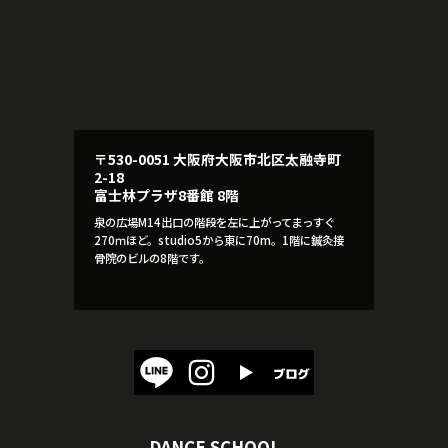
〒530-0051 大阪府大阪市北区太融寺町
2-18
富士林プラザ8番館 8階
泉の広場M14出口の階段を左に上がってまっすぐ
270ｍほど。studio5から東に70m。1階に鍼灸接
骨院のビルの8階です。
DANCE SCHOOL