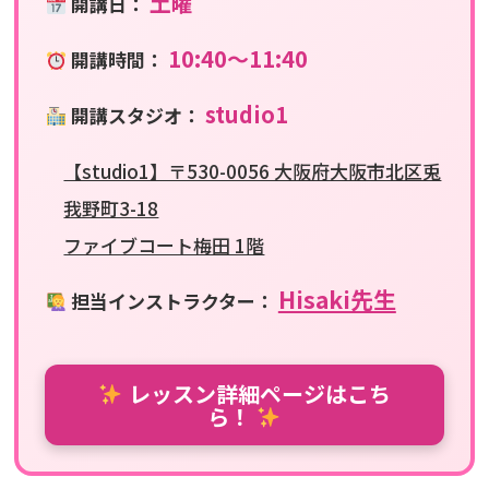
土曜
開講日：
10:40〜11:40
開講時間：
studio1
開講スタジオ：
【studio1】〒530-0056 大阪府大阪市北区兎
我野町3-18
ファイブコート梅田 1階
Hisaki先生
担当インストラクター：
レッスン詳細ページはこち
ら！