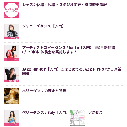
レッスン休講・代講・スタジオ変更・時間変更情報
ジャニーズダンス【入門】
アーティストコピーダンス / kaito【入門】 ※8月新開講！
8/12(水)に体験会を実施します！
JAZZ HIPHOP【入門】※はじめてのJAZZ HIPHOPクラス新
開講！
ベリーダンスの歴史と背景
ベリーダンス / Saly【入門】
アクセス