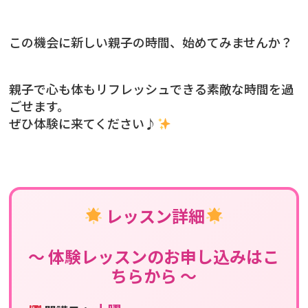
この機会に新しい親子の時間、始めてみませんか？
親子で心も体もリフレッシュできる素敵な時間を過
ごせます。
ぜひ体験に来てください♪
レッスン詳細
〜 体験レッスンのお申し込みはこ
ちらから 〜