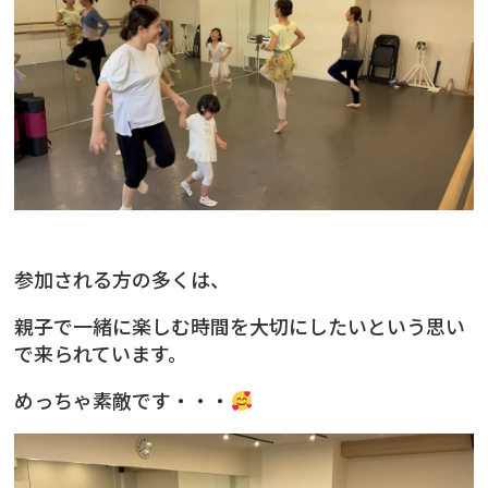
参加される方の多くは、
親子で一緒に楽しむ時間を大切にしたいという思い
で来られています。
めっちゃ素敵です・・・