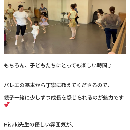
もちろん、子どもたちにとっても楽しい時間♪
バレエの基本から丁寧に教えてくださるので、
親子一緒に少しずつ成長を感じられるのが魅力です
Hisaki先生の優しい雰囲気が、