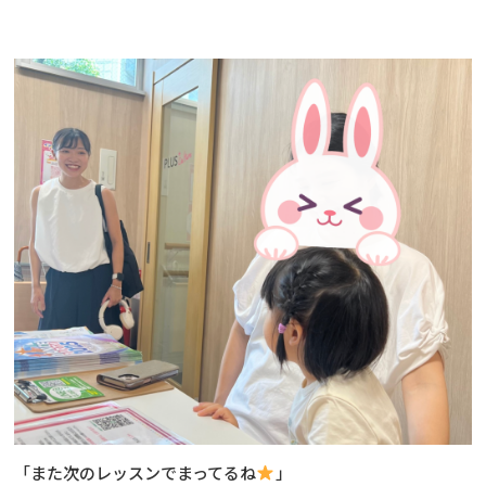
「また次のレッスンでまってるね
」