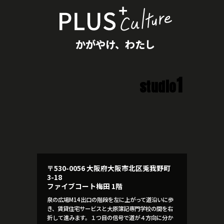
かがやけ、わたし
1
studio
〒530-0056 大阪府大阪市北区兎我野町
3-18
ファイブコート梅田 1階
泉の広場M14出口の階段を左に上がって道沿いに歩
き、賃貸住宅サービスと大原簿記専門学校の間を右
折して進みます。１つ目の信号で道が４方向に分か