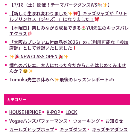
【7/18（土）開催！テーマパークダンスWS
】
【新しく生まれ変わりました
】キッズジャズが「リト
ルプリンセス（ジャズ）」になりました！
【木曜日】楽しみながら成長できる
YUI先生のキッズバレ
エクラス
「大阪市プレミアム付商品券2026」の ご利用可能な「参加
店舗」として登録いたしました
NEW CLASS OPEN
憧れのバレエ、大人になった今だからこそはじめてみませ
んか？
Tomoka先生お休みへ
最後のレッスンレポート✍
カテゴリー
HOUSE HIPHOP
K-POP
LOCK
Vogueハンズパフォーマンス
ウォーキング
お知らせ
ガールズヒップホップ
キッズダンス
キッズチアダンス