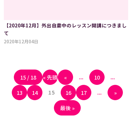
【2020年12月】外出自粛中のレッスン開講につきまし
て
2020年12月04日
...
...
15 / 18
« 先頭
«
10
15
...
13
14
16
17
»
最後 »