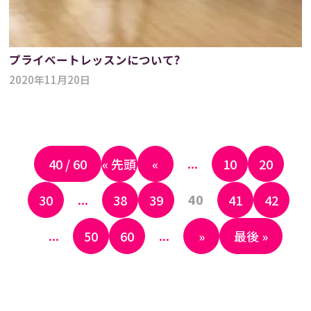
プライベートレッスンについて?
2020年11月20日
...
40 / 60
« 先頭
«
10
20
...
40
30
38
39
41
42
...
...
50
60
»
最後 »