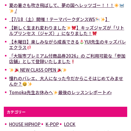
夏の暑さも吹き飛ばして、夢の国へレッツゴー！！！
/
【7/18（土）開催！テーマパークダンスWS
】
【新しく生まれ変わりました
】キッズジャズが「リト
ルプリンセス（ジャズ）」になりました！
【木曜日】楽しみながら成長できる
YUI先生のキッズバレ
エクラス
「大阪市プレミアム付商品券2026」の ご利用可能な「参加
店舗」として登録いたしました
NEW CLASS OPEN
憧れのバレエ、大人になった今だからこそはじめてみませ
んか？
Tomoka先生お休みへ
最後のレッスンレポート✍
カテゴリー
HOUSE HIPHOP
K-POP
LOCK