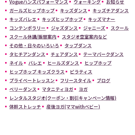
Vogueハンズパフォーマンス
ウォーキング
お知らせ
ガールズヒップホップ
キッズダンス
キッズチアダンス
キッズバレエ
キッズヒップホップ
キッズマナー
コンテンポラリー
ジャズダンス
ジャニーズ
スクール
スクール休講/振替案内
スタジオ空室案内など
その他・日々のいろいろ
タップダンス
タヒチアンダンス
チェアダンス
テーマパークダンス
ネイル
バレエ
ヒールズダンス
ヒップホップ
ヒップホップ キッズクラス
ピラティス
プライベートレッスン
フリースタイル
ブログ
ベリーダンス
マタニティヨガ
ヨガ
レンタルスタジオ(クーポン・割引キャンペーン情報)
体幹ストレッチ
産後ヨガ(ママwithベビー)