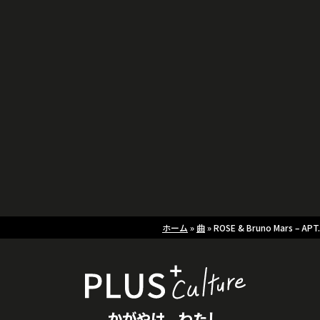
ポップロックとK-POPを融合させたエネルギッシュなサウンド
で、BPMは約148。Bruno Marsのソングライティングの天才
とROSEのカリスマ性が見事に融合しています。
振り付けはキャッチーで覚えやすく、サビの「アパート」に合
わせた手拍子ダンスはTikTokで世界的にバイラル。K-POPダ
ンスクラスで最も盛り上がる楽曲のひとつです。
(Visited 40 times, 1 visits today)
ホーム
»
曲
»
ROSE & Bruno Mars – APT.
かがやけ、わたし