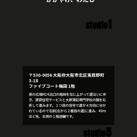
1
studio
〒530-0056 大阪府大阪市北区兎我野町
3-18
ファイブコート梅田 1階
泉の広場M14出口の階段を左に上がって道沿いに歩
き、賃貸住宅サービスと大原簿記専門学校の間を右
折して進みます。１つ目の信号で道が４方向に分か
れているので左前(左から２番目の道)に進み、40m
ほど先、右側の１階店舗です。
5
studio