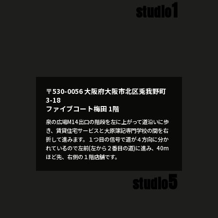
1
studio
〒530-0056 大阪府大阪市北区兎我野町
3-18
ファイブコート梅田 1階
泉の広場M14出口の階段を左に上がって道沿いに歩
き、賃貸住宅サービスと大原簿記専門学校の間を右
折して進みます。１つ目の信号で道が４方向に分か
れているので左前(左から２番目の道)に進み、40m
ほど先、右側の１階店舗です。
5
studio