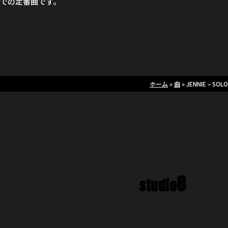
スでの定番曲です。
ホーム
»
曲
»
JENNIE – SOLO
8
studio