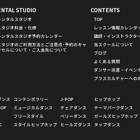
ENTAL STUDIO
CONTENTS
レンタルスタジオ
TOP
スタジオ料金・仕様
レッスン情報カレンダ
レンタルスタジオ予約カレンダー
講師・インストラクタ
スタジオのご利用方法とご注意点･予約のキャ
当スクールについて
ンセルについて・ご入金先について
ブログ
よくある質問
ダンサー派遣・イベン
プラスカルチャーへの
ダンス
コンテンポラリー
J-POP
ヒップホップ
OP
ミュージカルダンス
チェアダンス
テーマパークダンス
フリースタイル
ベリーダンス
ガールズヒップホップ
エ
スタイルヒップホップ
ヒールズダンス
タップダンス