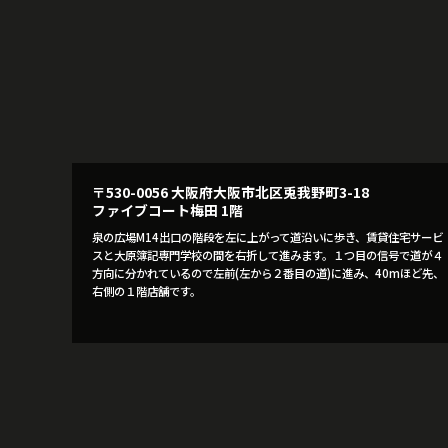
〒530-0056 大阪府大阪市北区兎我野町3-18
ファイブコート梅田 1階
泉の広場M14出口の階段を左に上がって道沿いに歩き、賃貸住宅サービ
スと大原簿記専門学校の間を右折して進みます。１つ目の信号で道が４
方向に分かれているので左前(左から２番目の道)に進み、40mほど先、
右側の１階店舗です。