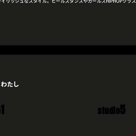
タイリッシュなスタイル。ヒールズダンスやガールズHIPHOPクラ
、わたし
1
5
o
studio