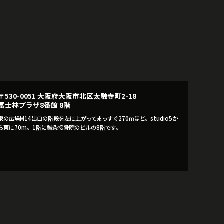
〒530-0051 大阪府大阪市北区太融寺町2-18
富士林プラザ8番館 8階
泉の広場M14出口の階段を左に上がってまっすぐ270ｍほど。studio5か
ら東に70m。1階に鍼灸接骨院のビルの8階です。