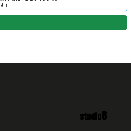
です！
8
studio