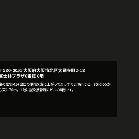
〒530-0051 大阪府大阪市北区太融寺町2-18
富士林プラザ8番館 8階
泉の広場M14出口の階段を左に上がってまっすぐ270ｍほど。studio5か
ら東に70m。1階に鍼灸接骨院のビルの8階です。