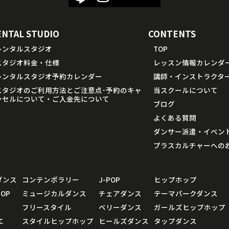
ENTAL STUDIO
CONTENTS
レンタルスタジオ
TOP
スタジオ料金・仕様
レッスン情報カレンダ
レンタルスタジオ予約カレンダー
講師・インストラクタ
スタジオのご利用方法とご注意点･予約のキャ
当スクールについて
ンセルについて・ご入金先について
ブログ
よくある質問
ダンサー派遣・イベン
プラスカルチャーへの
ダンス
コンテンポラリー
J-POP
ヒップホップ
OP
ミュージカルダンス
チェアダンス
テーマパークダンス
フリースタイル
ベリーダンス
ガールズヒップホップ
エ
スタイルヒップホップ
ヒールズダンス
タップダンス