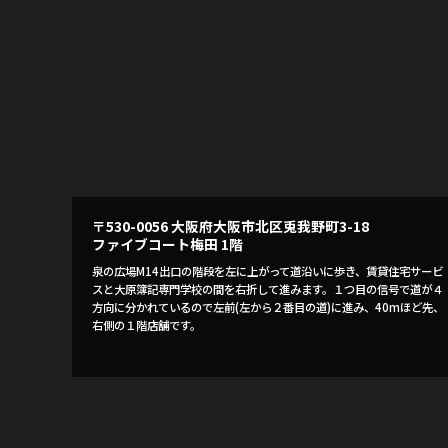
〒530-0056 大阪府大阪市北区兎我野町3-18
ファイブコート梅田 1階
泉の広場M14出口の階段を左に上がって道沿いに歩き、賃貸住宅サービ
スと大原簿記専門学校の間を右折して進みます。１つ目の信号で道が４
方向に分かれているので左前(左から２番目の道)に進み、40mほど先、
右側の１階店舗です。